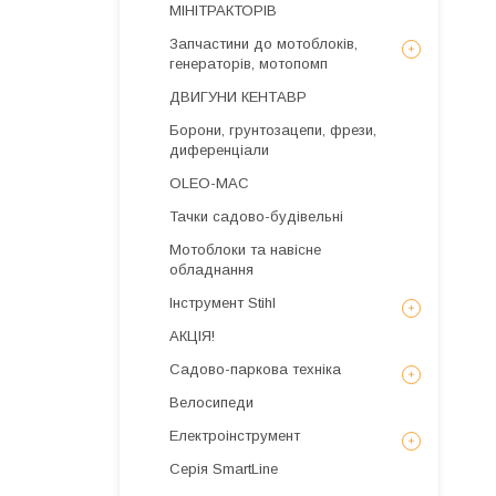
МІНІТРАКТОРІВ
Запчастини до мотоблоків,
генераторів, мотопомп
ДВИГУНИ КЕНТАВР
Борони, грунтозацепи, фрези,
диференціали
OLEO-MAC
Тачки садово-будівельні
Мотоблоки та навісне
обладнання
Інструмент Stihl
АКЦІЯ!
Садово-паркова техніка
Велосипеди
Електроінструмент
Серія SmartLine