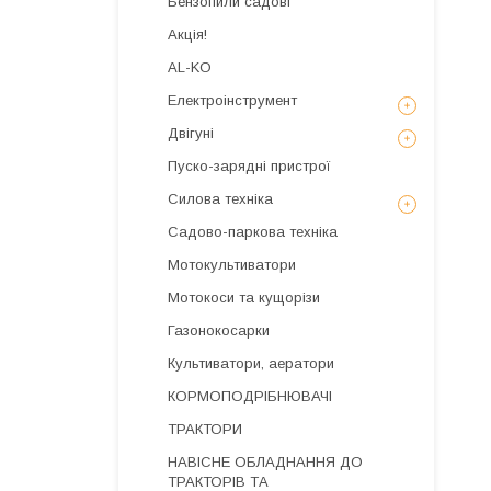
Бензопили садові
Акція!
AL-KO
Електроінструмент
Двігуні
Пуско-зарядні пристрої
Силова техніка
Садово-паркова техніка
Мотокультиватори
Мотокоси та кущорізи
Газонокосарки
Культиватори, аератори
КОРМОПОДРІБНЮВАЧІ
ТРАКТОРИ
НАВІСНЕ ОБЛАДНАННЯ ДО
ТРАКТОРІВ ТА