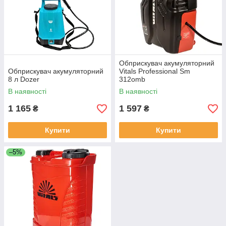
Обприскувач акумуляторний
Обприскувач акумуляторний
Vitals Professional Sm
8 л Dozer
312omb
В наявності
В наявності
1 165
1 597
₴
₴
Купити
Купити
–5%