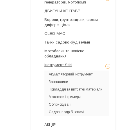
генераторів, мотопомп
ДВИГУНИ КЕНТАВР
Борони, грунтозацепи, фрези,
диференціали
OLEO-MAC
Тачки садово-будівельні
Мотоблоки та навісне
обладнання
Інструмент Stihl
Акумуляторний інструмент
Запчастини
Приладдя та витратні матеріали
Мотокоси і тримери
Обприскувачі
Садові подрібнювачі
АКЦІЯ!