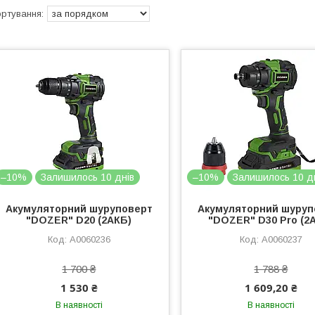
–10%
Залишилось 10 днів
–10%
Залишилось 10 д
Акумуляторний шуруповерт
Акумуляторний шуруп
"DOZER" D20 (2АКБ)
"DOZER" D30 Pro (2
А0060236
А0060237
1 700 ₴
1 788 ₴
1 530 ₴
1 609,20 ₴
В наявності
В наявності