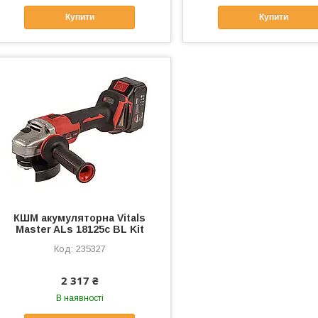
Купити
Купити
КШМ акумуляторна Vitals
Master ALs 18125c BL Kit
235327
2 317 ₴
В наявності