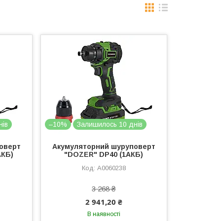
нів
–10%
Залишилось 10 днів
оверт
Акумуляторний шуруповерт
АКБ)
"DOZER" DP40 (1АКБ)
А0060238
3 268 ₴
2 941,20 ₴
В наявності