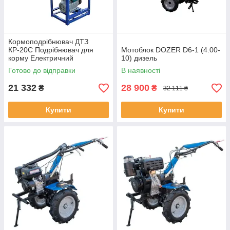
Кормоподрібнювач ДТЗ
КР-20С Подрібнювач для
Мотоблок DOZER D6-1 (4.00-
корму Електричний
10) дизель
кормоподрібнювач Потужний
Готово до відправки
В наявності
подрібнювач
21 332
28 900
₴
₴
32 111 ₴
Купити
Купити