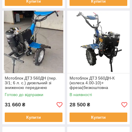
Купити
Купити
Мотоблок ДТЗ 560ДН (пер.
Мотоблок ДТЗ 560ДН-К
3/1; 6 л. с.) дизельний зі
(колеса 4.00-10)+
зниженою передачею
фреза(безкоштовна
доставка))
Готово до відправки
В наявності
31 660
28 500
₴
₴
Купити
Купити