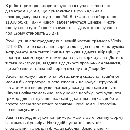
В роботі тримера використовується шпуля з волосінню
діаметром 1,2 мм, що приводиться в рух надійним
електродвигуном потужністю 250 Вт і частотою обертання
11000 об/хв. Таким чином, забезпечується швидке і чисте
скошування густої трави та сухостою. Діаметр скошування
при цьому становить 25 див.
Розміщення електродвигуна в нижній частині тріммера Vitals
EZT 032s не тільки значно спростило і здешевило конструкцію
інструменту, але також і знизив до нуля відчуття вібрації, що
передається корпусом тріммера на руки користувача. До того
ж така конструкція, завдяки відсутності проміжних елементів,
що забезпечує тривалий період експлуатації виробу.
Захисний кожух надійно запобігає викид скошеної трав'яної
маси в бік оператора, а встановлений на кожусі нерухомий
ніж автоматично регулює довжину виходу волосіні з шпулі.
Шпуля напівавтоматична, тому немає необхідності зупиняти
тример для витягування волосіні, достатньо під час роботи
просто злегка торкнутися головкою шпулі землі, і волосінь
почне висуватися.
Задня і передня рукоятки тримера мають ергономічну форму
і оптимальні розміри. На задній рукоятці присутній
спеціальний гачок для фіксації кабелю. Замість кнопки