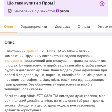
Що таке купити з Пром?
Замовлення під захистом
Опис
Характеристики
Доставка
Оплата
Умови п
Опис
Електричний
тример
EZT 032s ТМ «Vitals» – легкий,
компактний, зручний у використанні садово-парковий
інструмент
, призначений для скошування трави на невеликих
площах. Використовуючи виріб, ваш газон або клумба завжди
будуть в доглянутому стані. Дана модель дуже ефективна при
роботі біля дерев, кущів, парканів, стовпів або на місцевості з
нерівним рельєфом, а відсутність токсичних відпрацьованих
газів дозволяє без обмежень використовувати виріб в
теплицях і оранжереях.
Зовні тример Vitals EZT 032s ТМ виглядає дуже красиво, має
оригінальний дизайн, а якість виготовлення і збірки – досить
висока. Виходячи з цього, дана модель вже завоювала
вдячність користувачів.