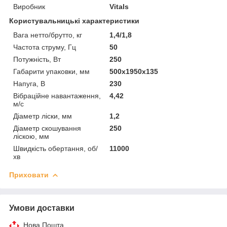
Виробник
Vitals
Користувальницькі характеристики
Вага нетто/брутто, кг
1,4/1,8
Частота струму, Гц
50
Потужність, Вт
250
Габарити упаковки, мм
500х1950х135
Напуга, В
230
Вібраційне навантаження,
4,42
м/c
Діаметр ліски, мм
1,2
Діаметр скошування
250
ліскою, мм
Швидкість обертання, об/
11000
хв
Приховати
Умови доставки
Нова Пошта