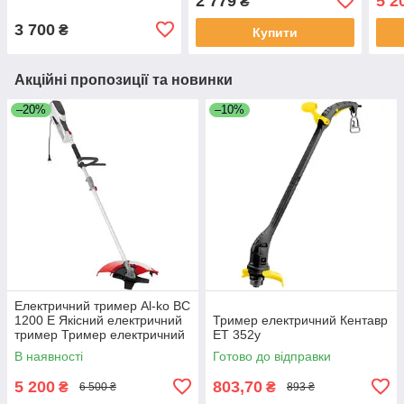
2 779
5 2
₴
трав
3 700
₴
Купити
Акційні пропозиції та новинки
–20%
–10%
Електричний тример Al-ko BC
1200 E Якісний електричний
Тример електричний Кентавр
тример Тример електричний
ЕТ 352y
для трави
В наявності
Готово до відправки
5 200
803,70
₴
₴
6 500 ₴
893 ₴