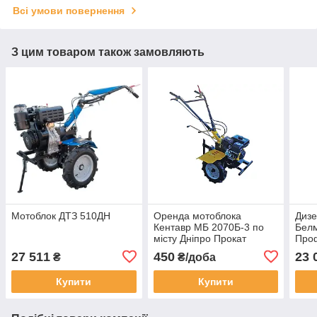
Всі умови повернення
З цим товаром також замовляють
Мотоблок ДТЗ 510ДН
Оренда мотоблока
Дизе
Кентавр МБ 2070Б-3 по
Бел
місту Дніпро Прокат
Проф
мотоблоків Професійний
Мото
27 511
450
23 
₴
₴/доба
мотоблок в прокат
Дизе
Купити
Купити