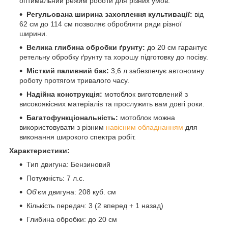
оптимальний режим роботи для різних умов.
Регульована ширина захоплення культивації:
від
62 см до 114 см позволяє обробляти ряди різної
ширини.
Велика глибина обробки ґрунту:
до 20 см гарантує
ретельну обробку ґрунту та хорошу підготовку до посіву.
Місткий паливний бак:
3,6 л забезпечує автономну
роботу протягом тривалого часу.
Надійна конструкція:
мотоблок виготовлений з
високоякісних матеріалів та прослужить вам довгі роки.
Багатофункціональність:
мотоблок можна
використовувати з різним
навісним обладнанням
для
виконання широкого спектра робіт.
Характеристики:
Тип двигуна: Бензиновий
Потужність: 7 л.с.
Об'єм двигуна: 208 куб. см
Кількість передач: 3 (2 вперед + 1 назад)
Глибина обробки: до 20 см