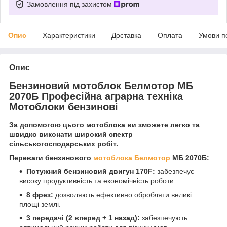
Замовлення під захистом
Опис
Характеристики
Доставка
Оплата
Умови п
Опис
Бензиновий мотоблок Белмотор МБ
2070Б Професійна аграрна техніка
Мотоблоки бензинові
За допомогою цього мотоблока ви зможете легко та
швидко виконати широкий спектр
сільськогосподарських робіт.
Переваги бензинового
мотоблока Белмотор
МБ 2070Б:
Потужний бензиновий двигун 170F:
забезпечує
високу продуктивність та економічність роботи.
8 фрез:
дозволяють ефективно обробляти великі
площі землі.
3 передачі (2 вперед + 1 назад):
забезпечують