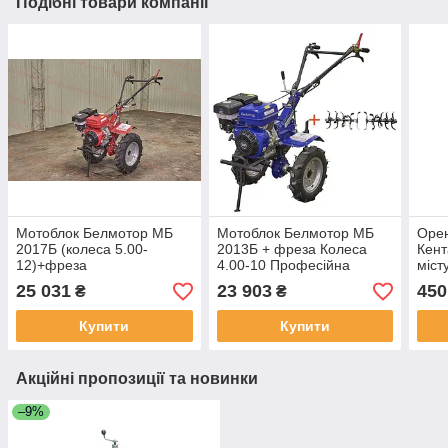
Подібні товари компанії
Мотоблок Белмотор МБ
Мотоблок Белмотор МБ
Оре
2017Б (колеса 5.00-
2013Б + фреза Колеса
Кент
12)+фреза
4.00-10 Професійна
міст
техніка для городу
мото
25 031
23 903
450
₴
₴
Потужний мотоблок
мото
Купити
Купити
Акційні пропозиції та новинки
–9%