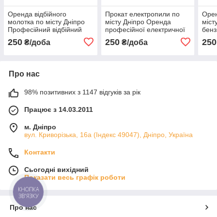
Оренда відбійного
Прокат електропили по
Орен
молотка по місту Дніпро
місту Дніпро Оренда
міст
Професійний відбійний
професійної електричної
бенз
молоток Прокат відбійного
пили Електрична пила в
пила
250
250
250
₴/доба
₴/доба
молотка
оренду
пил
Про нас
98% позитивних з 1147 відгуків за рік
Працює з 14.03.2011
м. Дніпро
вул. Криворізька, 16а (Індекс 49047), Дніпро, Україна
Контакти
Сьогодні вихідний
Показати весь графік роботи
КНОПКА
ЗВ'ЯЗКУ
Про нас