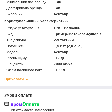
Мінімальний час оренди
1 дн
Довготривала оренда
Так
Виробник
Кентавр
Користувальницькі характеристики
Ріжуче устаткування.
Ніж + Волосінь
Вид
Тример-Мотокоса-Кущоріз
Тип двигуна
2-х тактний
Потужність
1,4 кВт (2,0 л. с.)
Модель
Кентавр
Рівень шуму
112 дБ
Швидкість
7000 об/хв
Об'єм паливного бака
1100 л
Приховати
Умови оплати
Ви отримаєте замовлення