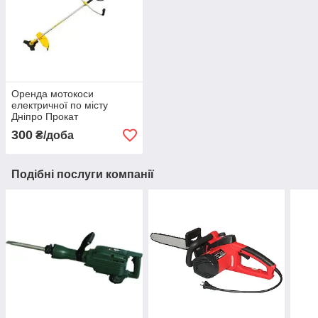
Оренда мотокоси
електричної по місту
Дніпро Прокат
електричної мотокоси
300
₴/доба
Професійна мотокоса в
оренду
Подібні послуги компанії