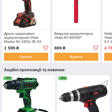
Дриль-шуруповерт
Викрутка акумуляторна
Набі
акумуляторний Vitals
Vitals AS 4003KP
Vita
Master AU 1832c BL Kit
4.2 
1 599
889
4 7
₴
₴
Купити
Купити
Акційні пропозиції та новинки
–6%
–5%