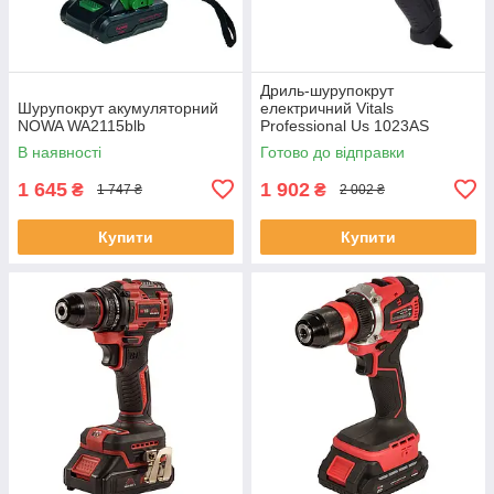
Дриль-шурупокрут
Шурупокрут акумуляторний
електричний Vitals
NOWA WA2115blb
Professional Us 1023AS
Ultimate
В наявності
Готово до відправки
1 645
1 902
₴
₴
1 747 ₴
2 002 ₴
Купити
Купити