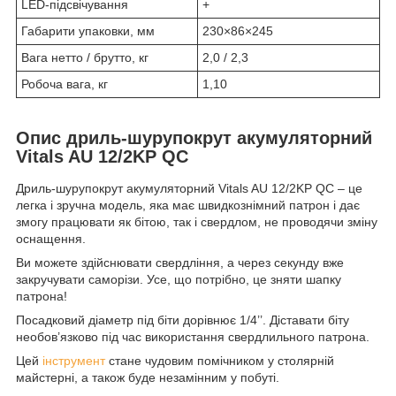
LED-підсвічування
+
Габарити упаковки, мм
230×86×245
Вага нетто / брутто, кг
2,0 / 2,3
Робоча вага, кг
1,10
Опис дриль-шурупокрут акумуляторний
Vitals AU 12/2KP QC
Дриль-шурупокрут акумуляторний Vitals AU 12/2KP QC – це
легка і зручна модель, яка має швидкознімний патрон і дає
змогу працювати як бітою, так і свердлом, не проводячи зміну
оснащення.
Ви можете здійснювати свердління, а через секунду вже
закручувати саморізи. Усе, що потрібно, це зняти шапку
патрона!
Посадковий діаметр під біти дорівнює 1/4’’. Діставати біту
необов’язково під час використання свердлильного патрона.
Цей
інструмент
стане чудовим помічником у столярній
майстерні, а також буде незамінним у побуті.