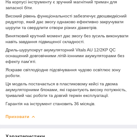
На корпусі інструменту є зручний магнітний тримач для
запасної біти.
Високий рівень функціональності забезпечує двошвидкісний
редуктор, який дає змогу однаково ефективно закручувати
шурупи та свердлити отвори різних діаметрів.
Винятковий крутний момент дає змогу без зусиль виконувати
навіть завдання підвищеної складності.
Дриль-шурупокрут акумуляторний Vitals AU 12/2KP QC
оснащений довговічними літій-іонними акумуляторами без
ефекту пам’яті.
Яскраве світлодіодне підсвічування чудово освітлює зону
роботи.
Ця модель постачається в пластиковому кейсі та двома
акумуляторними блоками, які гарантують високу потужність,
тривалий час роботи та довгий термін експлуатації.
Гарантія на інструмент становить 36 місяців.
Приховати
Характеристики