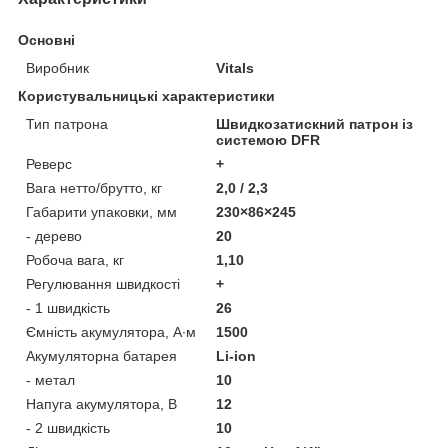
Основні
Виробник
Vitals
Користувальницькі характеристики
Тип патрона
Швидкозатискний патрон із
системою DFR
Реверс
+
Вага нетто/брутто, кг
2,0 / 2,3
Габарити упаковки, мм
230×86×245
- дерево
20
Робоча вага, кг
1,10
Регулювання швидкості
+
- 1 швидкість
26
Ємність акумулятора, А∙м
1500
Акумуляторна батарея
Li-ion
- метал
10
Напуга акумулятора, В
12
- 2 швидкість
10