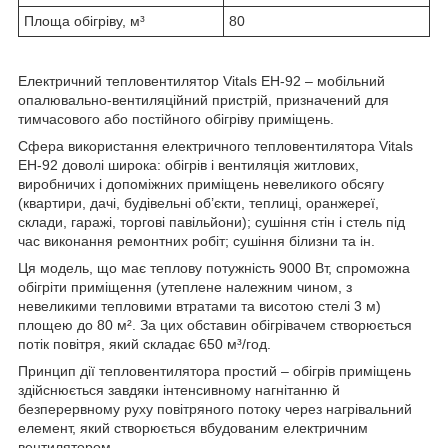
Площа обігріву, м³
80
Електричний тепловентилятор Vitals EH-92 – мобільний
опалювально-вентиляційний пристрій, призначений для
тимчасового або постійного обігріву приміщень.
Сфера використання електричного тепловентилятора Vitals
EH-92 доволі широка: обігрів і вентиляція житлових,
виробничих і допоміжних приміщень невеликого обсягу
(квартири, дачі, будівельні об’єкти, теплиці, оранжереї,
склади, гаражі, торгові павільйони); сушіння стін і стель під
час виконання ремонтних робіт; сушіння білизни та ін.
Ця модель, що має теплову потужність 9000 Вт, спроможна
обігріти приміщення (утеплене належним чином, з
невеликими тепловими втратами та висотою стелі 3 м)
площею до 80 м². За цих обставин обігрівачем створюється
потік повітря, який складає 650 м³/год.
Принцип дії тепловентилятора простий – обігрів приміщень
здійснюється завдяки інтенсивному нагнітанню й
безперервному руху повітряного потоку через нагрівальний
елемент, який створюється вбудованим електричним
вентилятором.