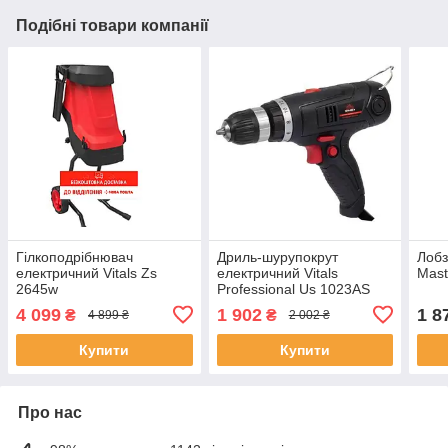
Подібні товари компанії
Гілкоподрібнювач
Дриль-шурупокрут
Лобз
електричний Vitals Zs
електричний Vitals
Mast
2645w
Professional Us 1023AS
Ultimate
4 099
1 902
1 8
₴
₴
4 899 ₴
2 002 ₴
Купити
Купити
Про нас