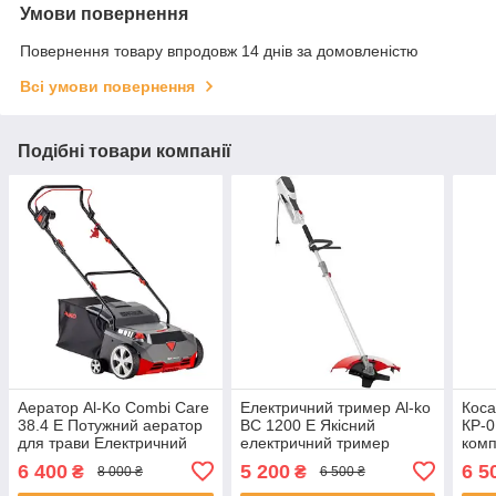
Умови повернення
Повернення товару впродовж 14 днів за домовленістю
Всі умови повернення
Подібні товари компанії
Аератор Al-Ko Combi Care
Електричний тример Al-ko
Коса
38.4 E Потужний аератор
BC 1200 E Якісний
КР-0
для трави Електричний
електричний тример
комп
аератор-скарифікатор для
Тример електричний для
6 400
5 200
6 5
₴
₴
8 000 ₴
6 500 ₴
дому
трави