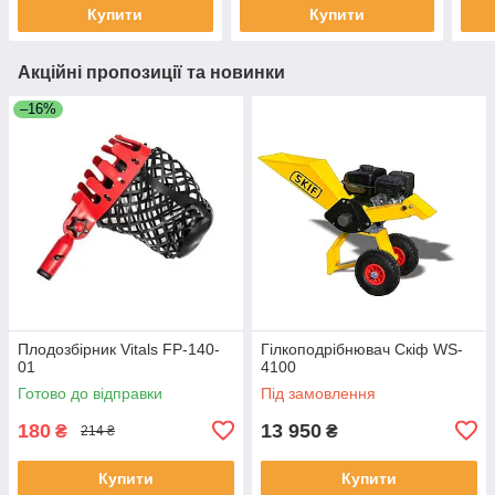
Купити
Купити
Акційні пропозиції та новинки
–16%
Плодозбірник Vitals FP-140-
Гілкоподрібнювач Скіф WS-
01
4100
Готово до відправки
Під замовлення
180
13 950
₴
₴
214 ₴
Купити
Купити