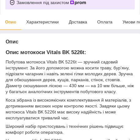
Замовлення під захистом
Опис
Характеристики
Доставка
Оплата
Умови п
Опис
Опис мотокоси Vitals BK 5226t:
Побутова мотокоса Vitals BK 5226t — зручний садовий
інструмент. За його допомогою можна косити траву, бур'яну,
підрізати чагарник і навіть зелені гілки молодих дерев. Зручна
для обкошування дерев, кущів, парканів, стінок, стовпів.
Діаметр скошування ліскою — 430 мм — на 10 мм більше, ніж
у багатьох аналогічних інструментів побутового класу.
Коса зібрана із високоякісних комплектування й матеріалів, з
дотриманням високих норм контролю якості. Завдяки цьому
мотокоса Vitals BK 5226t має високу надійність і може
експлуатуватися тривалий час.
Широкий набір пристосувань і технічних рішень підвищує
комфорт роботи оператора.