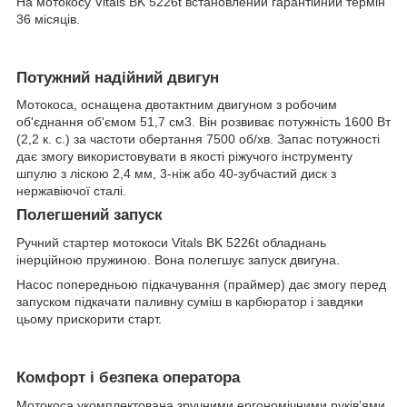
На мотокосу Vitals BK 5226t встановлений гарантійний термін
36 місяців.
Потужний надійний двигун
Мотокоса, оснащена двотактним двигуном з робочим
об'єднання об'ємом 51,7 см3. Він розвиває потужність 1600 Вт
(2,2 к. с.) за частоти обертання 7500 об/хв. Запас потужності
дає змогу використовувати в якості ріжучого інструменту
шпулю з ліскою 2,4 мм, 3-ніж або 40-зубчастий диск з
нержавіючої сталі.
Полегшений запуск
Ручний стартер мотокоси Vitals BK 5226t обладнань
інерційною пружиною. Вона полегшує запуск двигуна.
Насос попередньою підкачування (праймер) дає змогу перед
запуском підкачати паливну суміш в карбюратор і завдяки
цьому прискорити старт.
Комфорт і безпека оператора
Мотокоса укомплектована зручними ергономічними руків’ями.