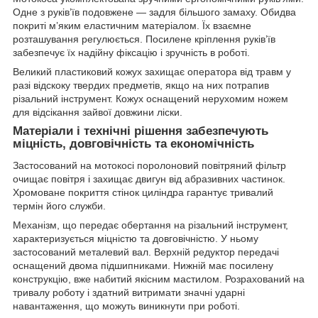
Одне з руків’їв подовжене — задля більшого замаху. Обидва
покриті м’яким еластичним матеріалом. Їх взаємне
розташування регулюється. Посилене кріплення руків’їв
забезпечує їх надійну фіксацію і зручність в роботі.
Великий пластиковий кожух захищає оператора від травм у
разі відскоку твердих предметів, якщо на них потрапив
різальний інструмент. Кожух оснащений нерухомим ножем
для відсікання зайвої довжини ліски.
Матеріали і технічні рішення забезпечують
міцність, довговічність та економічність
Застосований на мотокосі поролоновий повітряний фільтр
очищає повітря і захищає двигун від абразивних частинок.
Хромоване покриття стінок циліндра гарантує тривалий
термін його служби.
Механізм, що передає обертання на різальний інструмент,
характеризується міцністю та довговічністю. У ньому
застосований металевий вал. Верхній редуктор передачі
оснащений двома підшипниками. Нижній має посилену
конструкцію, вже набитий якісним мастилом. Розрахований на
тривалу роботу і здатний витримати значні ударні
навантаження, що можуть виникнути при роботі.