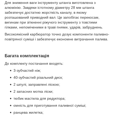
Для зниження ваги інструменту штанга виготовлена з
алюмінію. Завдяки істотному діаметру 28 мм штанга
забезпечує достатню жорсткість каналу, в якому
розташований приводний вал. Це запобігає перекосам,
вигинам при зіткненні ріжучого інструменту з товстими
гілками, непоміченими в траві пнями, ударів, забруднень.
Високоякісний карбюратор точно дозує компоненти паливно-
повітряної суміші і забезпечує економне витрачання палива.
Багата комплектація
До комплекту постачання входять:
3-зубчастий ніж;
40-зубчастий різальний диск;
2 шпулі, заправлені ліскою;
2 запасних мотка ліски;
тюбик мастила для редуктора;
ємність для приготування паливної суміші;
ранцева жилетка;