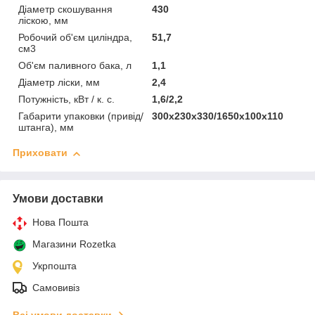
Діаметр скошування
430
ліскою, мм
Робочий об'єм циліндра,
51,7
см3
Об'єм паливного бака, л
1,1
Діаметр ліски, мм
2,4
Потужність, кВт / к. с.
1,6/2,2
Габарити упаковки (привід/
300х230х330/1650х100х110
штанга), мм
Приховати
Умови доставки
Нова Пошта
Магазини Rozetka
Укрпошта
Самовивіз