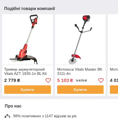
Подібні товари компанії
Тример акумуляторний
Мотокоса Vitals Master BK
Мото
Vitals AZT 1835-1n BL Kit
3111-4n
2 779
5 103
4 0
₴
₴
5 670 ₴
Купити
Купити
Про нас
98% позитивних з 1147 відгуків за рік