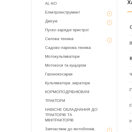
Х
AL-KO
Електроінструмент
Двігуні
Пуско-зарядні пристрої
Силова техніка
В
Садово-паркова техніка
Мотокультиватори
Мотокоси та кущорізи
Ч
Газонокосарки
Культиватори, аератори
П
КОРМОПОДРІБНЮВАЧІ
ТРАКТОРИ
Г
НАВІСНЕ ОБЛАДНАННЯ ДО
ТРАКТОРІВ ТА
МІНІТРАКТОРІВ
Н
Запчастини до мотоблоків,