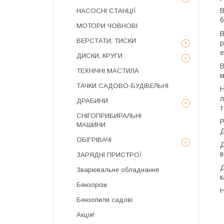
В
НАСОСНІ СТАНЦІЇ
б
МОТОРИ ЧОВНОВІ
В
ВЕРСТАТИ, ТИСКИ
р
е
ДИСКИ, КРУГИ
В
ТЕХНІЧНІ МАСТИЛА
м
ТАЧКИ САДОВО-БУДІВЕЛЬНІ
Н
л
ДРАБИНИ
т
СНІГОПРИБИРАЛЬНІ
Р
МАШИНИ
Д
ОБІГРІВАЧІ
Д
в
ЗАРЯДНІ ПРИСТРОЇ
Д
Зварювальне обладнання
к
Бензорізи
Н
Бензопили садові
Акція!