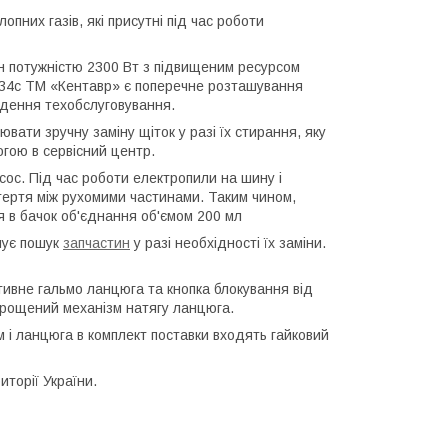
пних газів, які присутні під час роботи
н потужністю 2300 Вт з підвищеним ресурсом
4с ТМ «Кентавр» є поперечне розташування
едення техобслуговування.
ювати зручну заміну щіток у разі їх стирання, яку
гою в сервісний центр.
ос. Під час роботи електропили на шину і
 тертя між рухомими частинами. Таким чином,
я в бачок об'єднання об'ємом 200 мл
шує пошук
запчастин
у разі необхідності їх заміни.
ивне гальмо ланцюга та кнопка блокування від
прощений механізм натягу ланцюга.
 і ланцюга в комплект поставки входять гайковий
иторії України.