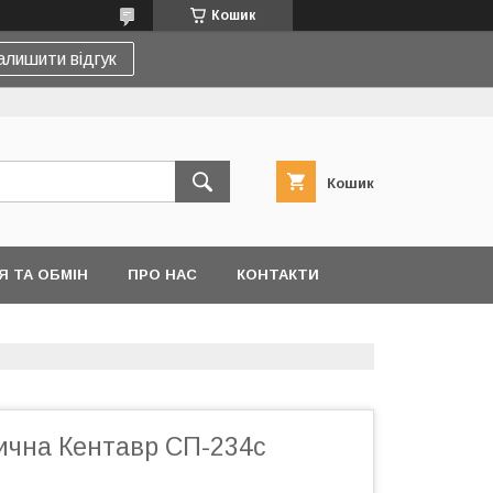
Кошик
алишити відгук
Кошик
 ТА ОБМІН
ПРО НАС
КОНТАКТИ
ична Кентавр СП-234c