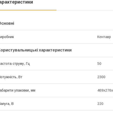
арактеристики
Основні
иробник
Кентавр
Користувальницькі характеристики
астота струму, Гц
50
отужність, Вт
2300
абарити упаковки, мм
469x276
апуга, В
220