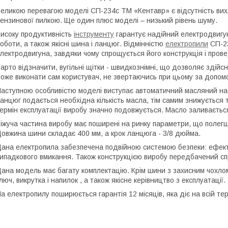
еликою перевагою моделі СП-234с ТМ «Кентавр» є відсутність вихло
ензинової пилкою. Ще один плюс моделі – низький рівень шуму.
исоку продуктивність
інструменту
гарантує надійний електродвигу
оботи, а також якісні шина і ланцюг. Відмінністю
електропили
СП-23
лектродвигуна, завдяки чому спрощується його конструкція і пров
арто відзначити, вугільні щітки - швидкознімні, що дозволяє здійсн
оже виконати сам користувач, не звертаючись при цьому за допомо
аступною особливістю моделі виступає автоматичний масляний нас
анцюг подається необхідна кількість масла, тім самим знижується
ермін експлуатації виробу значно подовжується. Масло заливаєтьс
іжуча частина виробу має поширені на ринку параметри, що полег
овжина шини складає 400 мм, а крок ланцюга - 3/8 дюйма.
ана електропила забезпечена подвійною системою безпеки: ефект
ипадкового вмикання. Також конструкцією виробу передбачений с
ана модель має багату комплектацію. Крім шини з захисним чохлом
люч, викрутка і напилок , а також якісне керівництво з експлуатації.
а електропилу поширюється гарантія 12 місяців, яка діє на всій тер