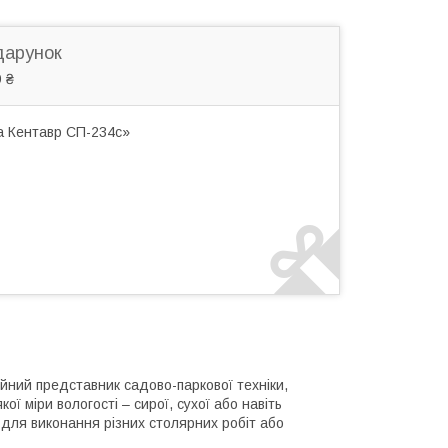
дарунок
 ₴
а Кентавр СП-234c»
ний представник садово-паркової техніки,
 міри вологості – сирої, сухої або навіть
я для виконання різних столярних робіт або