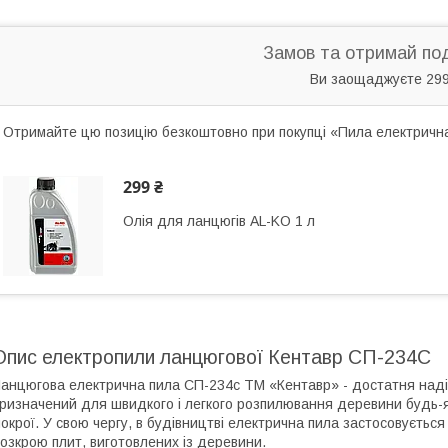
Замов та отримай по
Ви заощаджуєте 299
Отримайте цю позицію безкоштовно при покупці «Пила електричн
299 ₴
Олія для ланцюгів AL-KO 1 л
Опис електропили ланцюгової Кентавр СП-234С
анцюгова електрична пила СП-234с ТМ «Кентавр» - достатня надій
ризначений для швидкого і легкого розпилювання деревини будь-якої
окрої. У свою чергу, в будівництві електрична пила застосовуєтьс
озкрою плит, виготовлених із деревини.