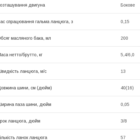
озташування двигуна
Бокове
ас спрацювання гальма ланцюга, з
0,15
бсяг масляного бака, мл
200
аса нетто/брутто, кг
5,4/6,0
видкість ланцюга, м/с
13
овжина шини, см (дюйм)
40(16)
ирина паза шини, дюйм
0,05
рок ланцюга, дюйм
3/8
ількість ланок ланцюга
57