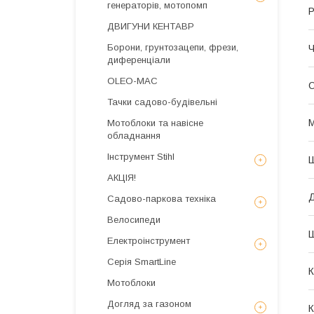
генераторів, мотопомп
Р
ДВИГУНИ КЕНТАВР
Борони, грунтозацепи, фрези,
Ч
диференціали
OLEO-MAC
О
Тачки садово-будівельні
М
Мотоблоки та навісне
обладнання
Інструмент Stihl
Ш
АКЦІЯ!
Д
Садово-паркова техніка
Велосипеди
Ш
Електроінструмент
Серія SmartLine
К
Мотоблоки
Догляд за газоном
К