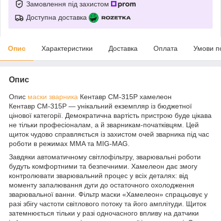
Замовлення під захистом
Доступна доставка
Опис
Характеристики
Доставка
Оплата
Умови п
Опис
Опис
маски зварника
Кентавр СМ-315Р хамелеон
Кентавр СМ-315Р — унікальний екземпляр із бюджетної
цінової категорії. Демократична вартість пристрою буде цікава
не тільки професіоналам, а й зварникам-початківцям. Цей
щиток чудово справляється із захистом очей зварника під час
роботи в режимах MMA та MIG-MAG.
Завдяки автоматичному світлофільтру, зварювальні роботи
будуть комфортними та безпечними. Хамелеон дає змогу
контролювати зварювальний процес у всіх деталях: від
моменту запалювання дуги до остаточного охолодження
зварювальної ванни. Фільтр маски «Хамелеон» спрацьовує у
разі збігу частоти світлового потоку та його амплітуди. Щиток
затемнюється тільки у разі одночасного впливу на датчики