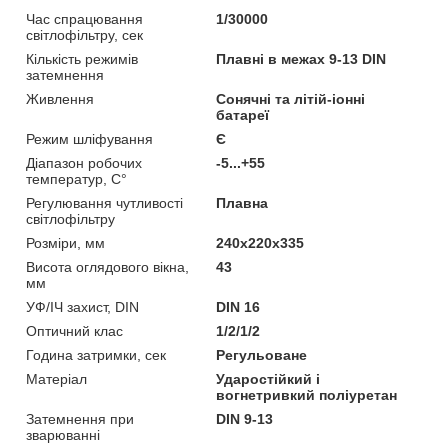
Час спрацювання
1/30000
світлофільтру, сек
Кількість режимів
Плавні в межах 9-13 DIN
затемнення
Живлення
Сонячні та літій-іонні
батареї
Режим шліфування
Є
Діапазон робочих
-5...+55
температур, С°
Регулювання чутливості
Плавна
світлофільтру
Розміри, мм
240х220х335
Висота оглядового вікна,
43
мм
УФ/ІЧ захист, DIN
DIN 16
Оптичний клас
1/2/1/2
Година затримки, сек
Регульоване
Матеріал
Ударостійкий і
вогнетривкий поліуретан
Затемнення при
DIN 9-13
зварюванні