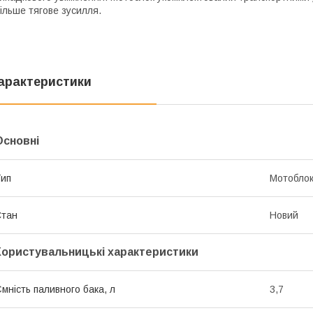
ільше тягове зусилля.
арактеристики
Основні
ип
Мотобло
Стан
Новий
Користувальницькі характеристики
мність паливного бака, л
3,7