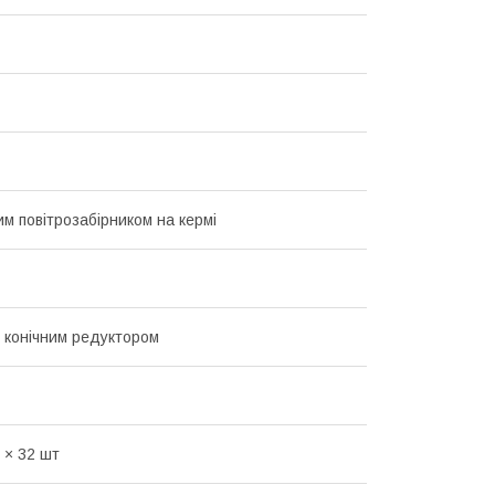
им повітрозабірником на кермі
 конічним редуктором
 × 32 шт