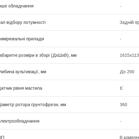
нше обладнання
-
ал відбору потужності
Задній п
имірювальні прилади
-
абаритні розміри в зборі (ДхШхВ), мм
1615х11
либина культивації, мм
До 200
атчик рівня мастила
Є
іаметр ротора грунтофрези, мм
360
лектрообладнання
-
ІП
В комплек