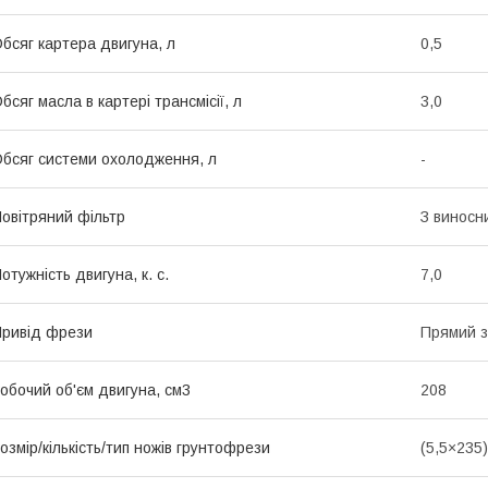
бсяг картера двигуна, л
0,5
бсяг масла в картері трансмісії, л
3,0
бсяг системи охолодження, л
-
овітряний фільтр
З виносн
отужність двигуна, к. с.
7,0
ривід фрези
Прямий з
обочий об'єм двигуна, см3
208
озмір/кількість/тип ножів грунтофрези
(5,5×235)