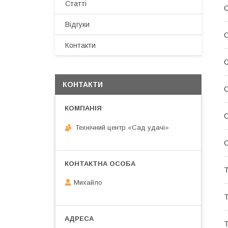
Статті
С
Відгуки
С
Контакти
С
КОНТАКТИ
С
С
Технічний центр «Сад удачі»
С
Т
Михайло
Т
Т