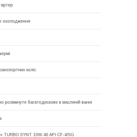
тартер
е охолодження
кермі
транспортних коліс
о розімкнуте багатодискове в масляній ванні
а
» TURBO SYNT 10W-40 API CF-4/SG