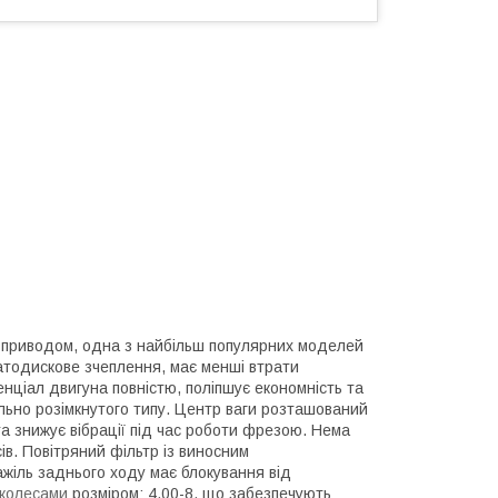
м приводом, одна з найбільш популярних моделей
атодискове зчеплення, має менші втрати
енціал двигуна повністю, поліпшує економність та
льно розімкнутого типу. Центр ваги розташований
 та знижує вібрації під час роботи фрезою. Нема
ів. Повітряний фільтр із виносним
ажіль заднього ходу має блокування від
колесами
розміром: 4.00-8, що забезпечують