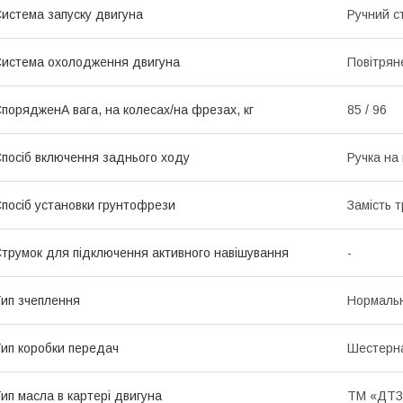
истема запуску двигуна
Ручний с
истема охолодження двигуна
Повітрян
порядженА вага, на колесах/на фрезах, кг
85 / 96
посіб включення заднього ходу
Ручка на 
посіб установки грунтофрези
Замість 
трумок для підключення активного навішування
-
ип зчеплення
Нормальн
ип коробки передач
Шестерн
ип масла в картері двигуна
ТМ «ДТЗ