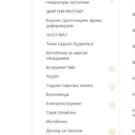
генераторів, мотопомп
ДВИГУНИ КЕНТАВР
К
Борони, грунтозацепи, фрези,
диференціали
К
OLEO-MAC
Тачки садово-будівельні
К
Мотоблоки та навісне
обладнання
М
Інструмент Stihl
АКЦІЯ!
Н
Садово-паркова техніка
Н
Велосипеди
Електроінструмент
Н
Серія SmartLine
г
Мотоблоки
Догляд за газоном
Н