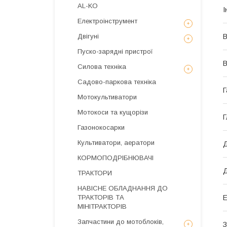
AL-KO
І
Електроінструмент
В
Двігуні
Пуско-зарядні пристрої
В
Силова техніка
Садово-паркова техніка
Г
Мотокультиватори
Мотокоси та кущорізи
Г
Газонокосарки
Культиватори, аератори
Д
КОРМОПОДРІБНЮВАЧІ
Д
ТРАКТОРИ
НАВІСНЕ ОБЛАДНАННЯ ДО
Е
ТРАКТОРІВ ТА
МІНІТРАКТОРІВ
Запчастини до мотоблоків,
З