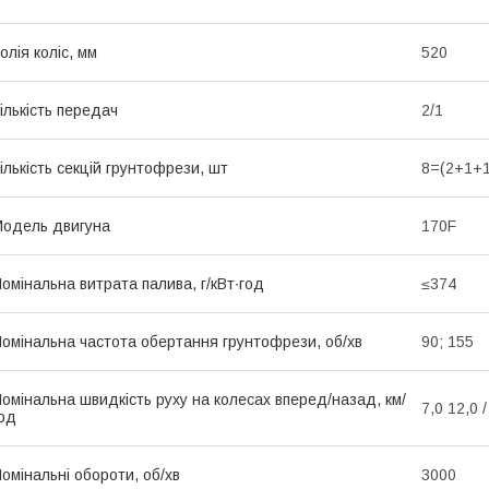
олія коліс, мм
520
ількість передач
2/1
ількість секцій грунтофрези, шт
8=(2+1+1
одель двигуна
170F
омінальна витрата палива, г/кВт∙год
≤374
омінальна частота обертання грунтофрези, об/хв
90; 155
омінальна швидкість руху на колесах вперед/назад, км/
7,0 12,0 /
од
омінальні обороти, об/хв
3000