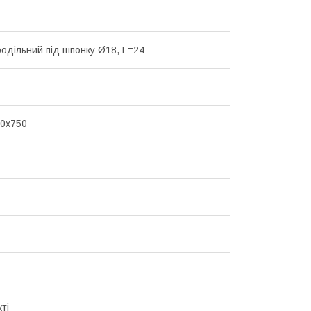
родільний під шпонку Ø18, L=24
30х750
ті