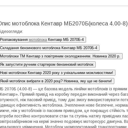
Опис мотоблока Кентавр МБ2070Б(колеса 4.00-8)
ідеоогляди:
Розпаковування
мотоблока
Кентавр МБ 2070Б-4
Складання бензинового мотоблока Кентавр МБ 2070Б-4
Мотоблоки ТМ Кентавр з повітряним охолодженням. Новинка 2020 р.
Як запустити ручним стартером бензиновий мотоблок
Нові мотоблоки Кентавр 2020 року з унікальними можливостями!
Який мотоблок вибрати в 2020 році? Новинка, яку ще не бачили!
Б 2070Б (4.00-8) — це базова модель лінійки мотоблоків із прями
Кентавр». Прямий привід на коробку передач виконаний через баг
отужності, ніж пасовий привід, тому дає змогу використовувати пот
ідвищує ефективність мотоблока. Зчеплення нове безпечне, норма
ижче, ніж у мотоблоків із пасовим приводом, це покращує стійкість
отреби постійно контролювати стан та ступінь натягу привідних пас
овітрозабірником на кермі значно подовжує моторесурс двигуна. В
ипадкового увімкнення. Мотоблок укомплектований транспортними