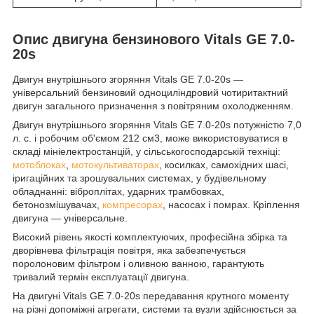
Опис двигуна бензинового Vitals GE 7.0-
20s
Двигун внутрішнього згоряння Vitals GE 7.0-20s —
універсальний бензиновий одноциліндровий чотиритактний
двигун загального призначення з повітряним охолодженням.
Двигун внутрішнього згоряння Vitals GE 7.0-20s потужністю 7,0
л. с. і робочим об'ємом 212 см3, може використовуватися в
складі мініелектростанцій, у сільськогосподарській техніці:
мотоблоках
,
мотокультиваторах
, косилках, самохідних шасі,
іригаційних та зрошувальних системах, у будівельному
обладнанні: віброплітах, ударних трамбовках,
бетонозмішувачах,
компресорах
, насосах і помрах. Кріплення
двигуна — універсальне.
Високий рівень якості комплектуючих, професійна збірка та
дворівнева фільтрація повітря, яка забезпечується
поролоновим фільтром і оливною ванною, гарантують
тривалий термін експлуатації двигуна.
На двигуні Vitals GE 7.0-20s передавання крутного моменту
на різні допоміжні агрегати, системи та вузли здійснюється за