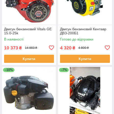
Двигун бензиновий Vitals GE
Двигун бензиновий Кентавр
15.0-25k
ДВЗ-200Б1
В наявності
Готово до відправки
10 373
4 320
₴
₴
14 883 ₴
4 800 ₴
Купити
Купити
–10%
–7%