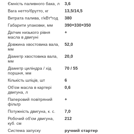
Ємність паливного бака, л
3,6
Вага нетто/брутто, кг
13,5/14,5
Витрата палива, г/кВт*год
380
Габарити упаковки, мм
390×330×350
Датчик низького рівня
+
масла в двигуні
Довжина хвостовика вала,
52,0
мм
Діаметр хвостовика вала,
20,0
мм
Діаметр циліндра / хід
70 / 55
поршня, мм
Кількість шліців, шт
6
Об'єм масла в картері
0,6
двигуна, л
Паперовий повітряний
+
фільтр
Потужність двигуна, к. с.
7,0
Робочий об'єм двигуна,
212
куб. см
Система запуску
ручний стартер