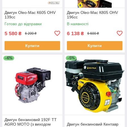
Двигун Oleo-Mac К605 OHV
Двигун Oleo-Mac К805 OHV
139сс
196сс
Готово до відправки
В наявності
5 580
6 138
₴
₴
6 200 ₴
6 600 ₴
Купити
Купити
–6%
–5%
Двигун бензиновий 192F TT
AGRO MOTO (з виходом
Двигун бензиновий Кентавр