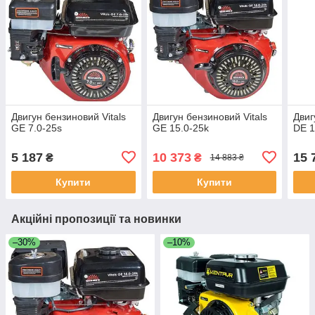
Двигун бензиновий Vitals
Двигун бензиновий Vitals
Двиг
GE 7.0-25s
GE 15.0-25k
DE 1
5 187
10 373
15 
₴
₴
14 883 ₴
Купити
Купити
Акційні пропозиції та новинки
–30%
–10%