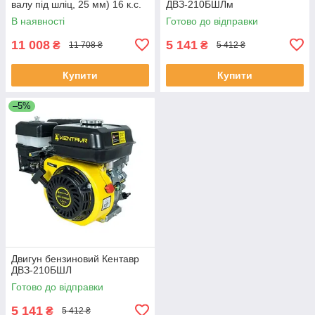
валу під шліц, 25 мм) 16 к.с.
ДВЗ-210БШЛм
В наявності
Готово до відправки
11 008
5 141
₴
₴
11 708 ₴
5 412 ₴
Купити
Купити
–5%
Двигун бензиновий Кентавр
ДВЗ-210БШЛ
Готово до відправки
5 141
₴
5 412 ₴