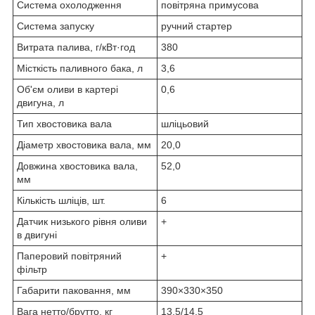
Система охолодження
повітряна примусова
Система запуску
ручний стартер
Витрата палива, г/кВт·год
380
Місткість паливного бака, л
3,6
Об'єм оливи в картері
0,6
двигуна, л
Тип хвостовика вала
шліцьовий
Діаметр хвостовика вала, мм
20,0
Довжина хвостовика вала,
52,0
мм
Кількість шліців, шт.
6
Датчик низького рівня оливи
+
в двигуні
Паперовий повітряний
+
фільтр
Габарити паковання, мм
390×330×350
Вага нетто/брутто, кг
13,5/14,5