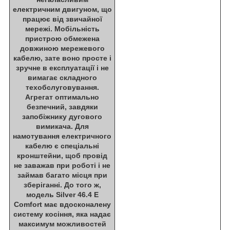
електричним двигуном, що
працює від звичайної
мережі. Мобільність
пристрою обмежена
довжиною мережевого
кабелю, зате воно просте і
зручне в експлуатації і не
вимагає складного
техобслуговування.
Агрегат оптимально
безпечний, завдяки
запобіжнику дугового
вимикача. Для
намотування електричного
кабелю є спеціальні
кронштейни, щоб провід
не заважав при роботі і не
займав багато місця при
зберіганні. До того ж,
модель Silver 46.4 E
Comfort має вдосконалену
систему косіння, яка надає
максимум можливостей