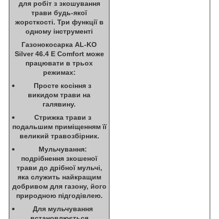
для робіт з зкошування
трави будь-якої
жорсткості. Три функції в
одному інструменті
Газонокосарка AL-KO
Silver 46.4 E Comfort може
працювати в трьох
режимах:
Просте косіння з
викидом трави на
галявину.
Стрижка трави з
подальшим приміщенням її
великий травозбірник.
Мульчування:
подрібнення зкошеної
трави до дрібної мульчі,
яка служить найкращим
добривом для газону, його
природною підгодівлею.
Для мульчування
встановлюється