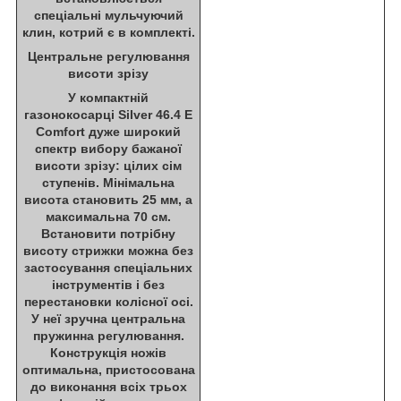
спеціальні мульчуючий
клин, котрий є в комплекті.
Центральне регулювання
висоти зрізу
У компактній
газонокосарці Silver 46.4 E
Comfort дуже широкий
спектр вибору бажаної
висоти зрізу: цілих сім
ступенів. Мінімальна
висота становить 25 мм, а
максимальна 70 см.
Встановити потрібну
висоту стрижки можна без
застосування спеціальних
інструментів і без
перестановки колісної осі.
У неї зручна центральна
пружинна регулювання.
Конструкція ножів
оптимальна, пристосована
до виконання всіх трьох