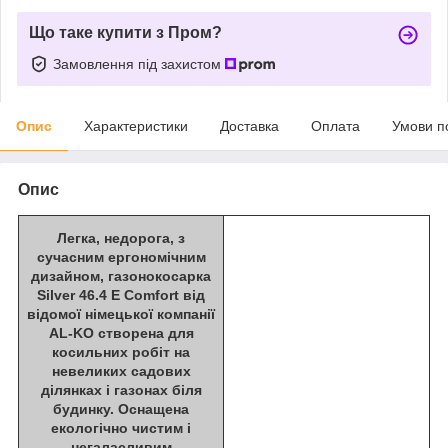
Що таке купити з Пром?
Замовлення під захистом
Опис
Характеристики
Доставка
Оплата
Умови п
Опис
Легка, недорога, з
сучасним ергономічним
дизайном,
газонокосарка
Silver 46.4 E Comfort
від
відомої німецької компанії
AL-KO створена для
косильних робіт на
невеликих садових
ділянках і газонах біля
будинку. Оснащена
екологічно чистим і
негаласливим