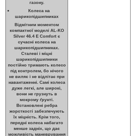
газону.
Колеса на
шарикопідшипниках
Відмітним моментом
компактної моделі AL-KO
Silver 46.4 E Comfort є
сучасні колеса на
шарикопідшипниках.
Сталеві і міцні
шарикопідшипники
постійно тримають колесо
під контролем, бо нічого
не виляє і не відлітає при
навантаженні. Самі колеса
дуже легкі, але широкі,
вони не грузнуть в
мокрому ґрунті.
Встановлені ребра
жорсткості забезпечують
їх міцність. Крім того,
передні колеса набагато
менше задніх, що дає
можливість маневрування