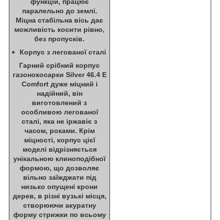
функцій, працює
паралельно до землі.
Міцна стабільна вісь дає
можливість косити рівно,
без пропусків.
Корпус з легованої сталі
Гарний срібний корпус
газонокосарки Silver 46.4 E
Comfort дуже міцний і
надійний, він
виготовлений з
особливою легованої
сталі, яка не іржавіє з
часом, роками. Крім
міцності, корпус цієї
моделі відрізняється
унікальною клиноподібної
формою, що дозволяє
вільно заїжджати під
низько опущені крони
дерев, в різні вузькі місця,
створюючи акуратну
форму стрижки по всьому