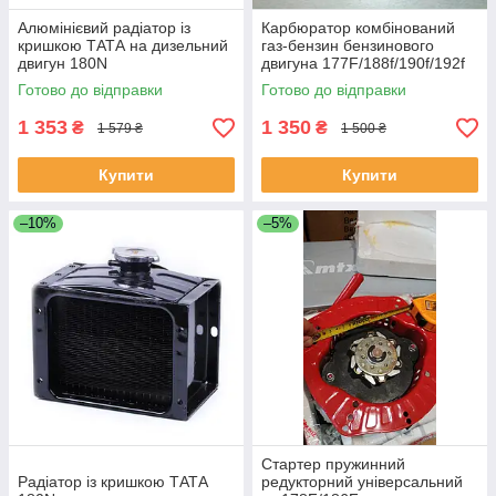
Алюмінієвий радіатор із
Карбюратор комбінований
кришкою ТАТА на дизельний
газ-бензин бензинового
двигун 180N
двигуна 177F/188f/190f/192f
Готово до відправки
Готово до відправки
1 353
1 350
₴
₴
1 579 ₴
1 500 ₴
Купити
Купити
–10%
–5%
Стартер пружинний
Радіатор із кришкою ТАТА
редукторний універсальний