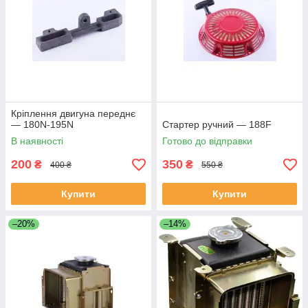
Кріплення двигуна переднє
— 180N-195N
Стартер ручний — 188F
В наявності
Готово до відправки
200
350
₴
₴
400 ₴
550 ₴
Купити
Купити
–20%
–14%