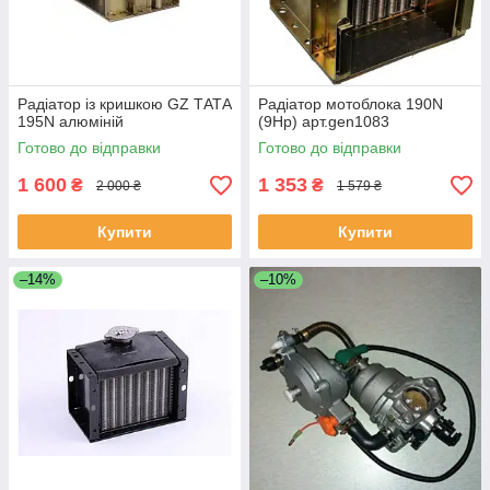
Радіатор із кришкою GZ ТАТА
Радіатор мотоблока 190N
195N алюміній
(9Hp) арт.gen1083
Готово до відправки
Готово до відправки
1 600
1 353
₴
₴
2 000 ₴
1 579 ₴
Купити
Купити
–14%
–10%