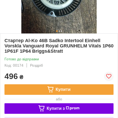
Стартер Al-Ko 46B Sadko Intertool Einhell
Vorskla Vanguard Royal GRUNHELM Vitals 1Р60
1P61F 1P64 Briggs&Stratt
Готово до відправки
Код: 00174
Роздріб
496
₴
Купити
або
Купити з