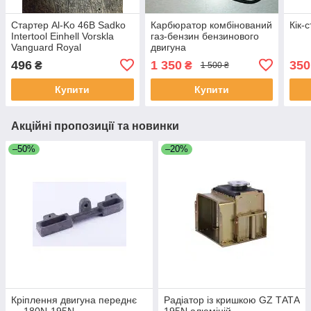
Стартер Al-Ko 46B Sadko
Карбюратор комбінований
Кік-
Intertool Einhell Vorskla
газ-бензин бензинового
Vanguard Royal
двигуна
GRUNHELM Vitals 1Р60
177F/188f/190f/192f
496
1 350
350
₴
₴
1 500 ₴
1P61F 1P64 Briggs&Stratt
Купити
Купити
Акційні пропозиції та новинки
–50%
–20%
Кріплення двигуна переднє
Радіатор із кришкою GZ ТАТА
— 180N-195N
195N алюміній