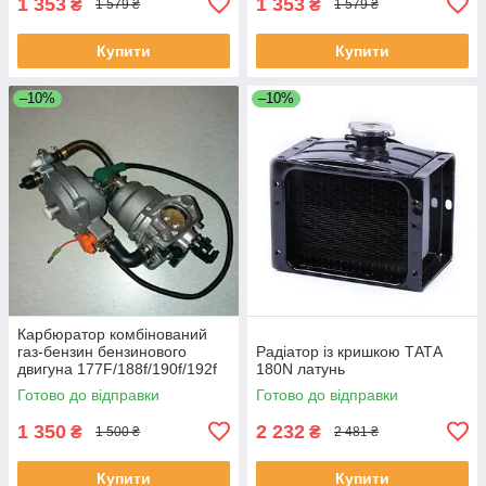
1 353
1 353
₴
₴
1 579 ₴
1 579 ₴
Купити
Купити
–10%
–10%
Карбюратор комбінований
газ-бензин бензинового
Радіатор із кришкою ТАТА
двигуна 177F/188f/190f/192f
180N латунь
Готово до відправки
Готово до відправки
1 350
2 232
₴
₴
1 500 ₴
2 481 ₴
Купити
Купити