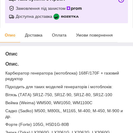
Замовлення під захистом
Доступна доставка
Опис
Доставка
Оплата
Умови повернення
Опис
Опис.
Карбюратор генератора (мотоблока) 168F/170F + газовий
редуктор
Підходить для таких моделей генераторів і мотоблоків:
Вітязь (ТАТА) SR1Z-750, SR1Z-90, SR1Z-80, SR1Z-100
Вейма (Weima) WM500, WM1050, WM1100C
Садко (Sadko) M500, M800L, M1165, M-400, M-450, M-900 и
др.
Форте (Forte) 105G, HSD1G-80B
Зирка (Zirka) LX2060G, LX2061G, LX2062G, LX3060G,