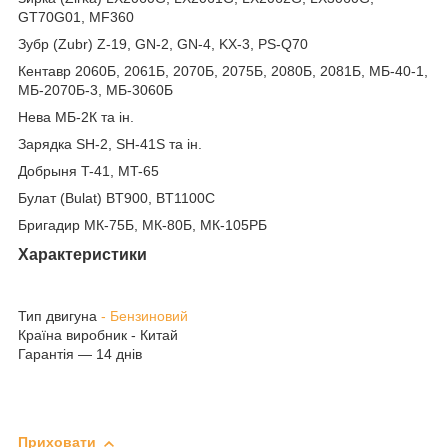
GT70G01, MF360
Зубр (Zubr) Z-19, GN-2, GN-4, KX-3, PS-Q70
Кентавр 2060Б, 2061Б, 2070Б, 2075Б, 2080Б, 2081Б, МБ-40-1,
МБ-2070Б-3, МБ-3060Б
Нева МБ-2К та ін.
Зарядка SH-2, SH-41S та ін.
Добрыня T-41, MT-65
Булат (Bulat) BT900, BT1100C
Бригадир МК-75Б, МК-80Б, МК-105РБ
Характеристики
Тип двигуна
- Бензиновий
Країна виробник
- Китай
Гарантія
— 14 днів
Приховати