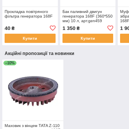
Прокладка повітряного
Бак паливний двигун
Муфт
фільтра генератора 168F
генератора 168F (360*550
зібр
мм) 10 л, арт.gen459
168F
мм 
40
1 350
1 9
₴
₴
Купити
Купити
Акційні пропозиції та новинки
–10%
Маховик з вінцем TATA Z-110