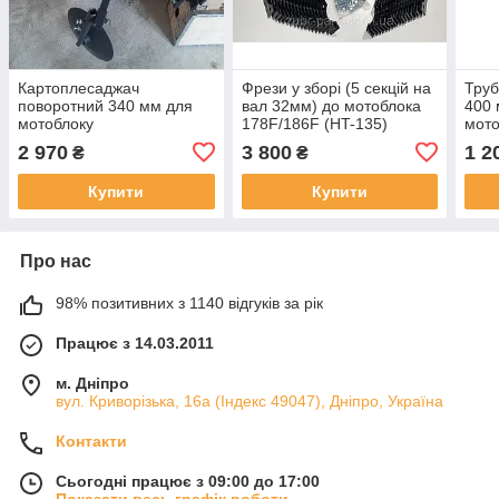
Картоплесаджач
Фрези у зборі (5 секцій на
Труб
поворотний 340 мм для
вал 32мм) до мотоблока
400 
мотоблоку
178F/186F (HT-135)
мот
2 970
3 800
1 2
₴
₴
Купити
Купити
Про нас
98% позитивних з 1140 відгуків за рік
Працює з 14.03.2011
м. Дніпро
вул. Криворізька, 16а (Індекс 49047), Дніпро, Україна
Контакти
Сьогодні працює з 09:00 до 17:00
Показати весь графік роботи