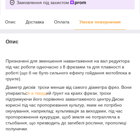
Замовлення під захистом
Опис
Доставка
Оплата
Умови повернення
Опис
Призначені для зменшення навантаження на вал редуктора
під час роботи одночасно з 8 фрезами та для плавності в
роботі (що б не було сильного ефекту гойдання мотоблока в
грунте).
Діаметр дисків трохи менше від самого діаметра фрез. Вони
упираютьс
я в тверд
ий ґрунт на краях фрези, трохи
підтримуючи його порівняно завантаженого центру.Диски
корисні під час пропорювання культур, яким не потрібно
окучування, наприклад: культивація за виходами, під час
пропорожнення кукурудзи, щоб земля не потрапляла в
стьобання, що призводить до загибелі рослини, прополиці
полунички.