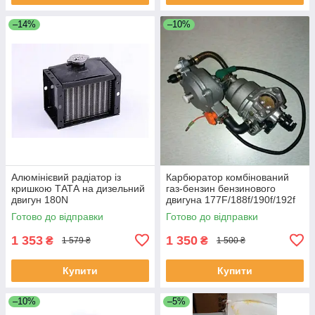
–14%
–10%
Алюмінієвий радіатор із
Карбюратор комбінований
кришкою ТАТА на дизельний
газ-бензин бензинового
двигун 180N
двигуна 177F/188f/190f/192f
Готово до відправки
Готово до відправки
1 353
1 350
₴
₴
1 579 ₴
1 500 ₴
Купити
Купити
–10%
–5%