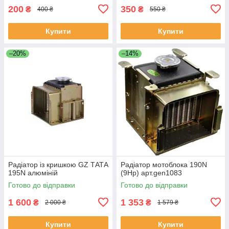
200
350
₴
₴
400 ₴
550 ₴
Купити
Купити
–20%
–14%
Радіатор із кришкою GZ ТАТА
Радіатор мотоблока 190N
195N алюміній
(9Hp) арт.gen1083
Готово до відправки
Готово до відправки
1 600
1 353
₴
₴
2 000 ₴
1 579 ₴
Купити
Купити