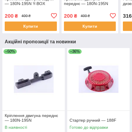
— 180N-195N Y-BOX
переднє — 180N-195N
дизе
200
200
316
₴
₴
400 ₴
400 ₴
Купити
Купити
Акційні пропозиції та новинки
–50%
–36%
Кріплення двигуна переднє
— 180N-195N
Стартер ручний — 188F
В наявності
Готово до відправки