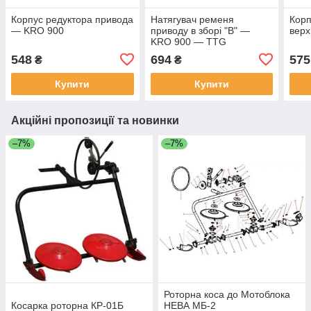
Корпус редуктора привода
Натягувач ременя
Корп
— KRO 900
приводу в зборі "B" —
верх
KRO 900 — TTG
548
694
575
₴
₴
Купити
Купити
Акційні пропозиції та новинки
–7%
–7%
Роторна коса до Мотоблока
Косарка роторна КР-01Б
НЕВА МБ-2