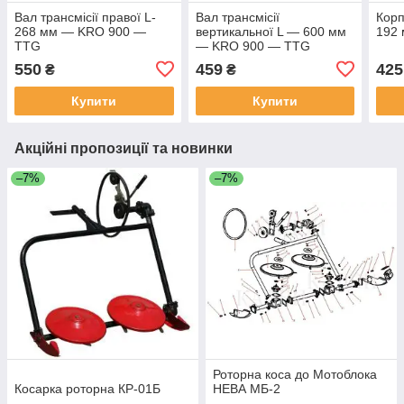
Вал трансмісії правої L-
Вал трансмісії
Корп
268 мм — KRO 900 —
вертикальної L — 600 мм
192
TTG
— KRO 900 — TTG
550
459
425
₴
₴
Купити
Купити
Акційні пропозиції та новинки
–7%
–7%
Роторна коса до Мотоблока
Косарка роторна КР-01Б
НЕВА МБ-2