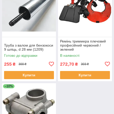
Ремінь триммера плечовий
Труба з валом для бензокоси
професійний червоний /
9 шліць, d 28 мм (1209)
зелений
Готово до відправки
В наявності
255
272,70
₴
₴
300 ₴
303 ₴
Купити
Купити
–10%