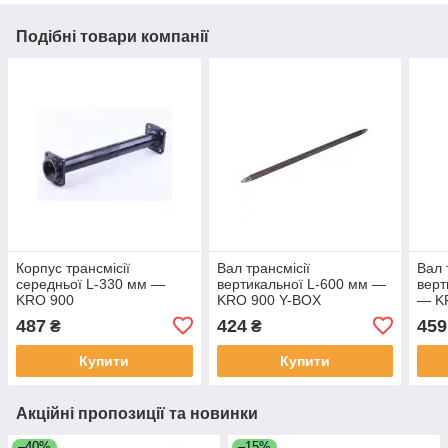
Подібні товари компанії
Корпус трансмісії
Вал трансмісії
Вал 
середньої L-330 мм —
вертикальної L-600 мм —
верт
KRO 900
KRO 900 Y-BOX
— K
487
424
459
₴
₴
Купити
Купити
Акційні пропозиції та новинки
–40%
–15%