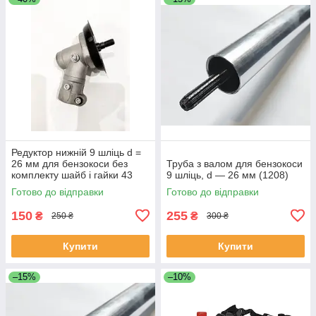
Редуктор нижній 9 шліць d =
26 мм для бензокоси без
Труба з валом для бензокоси
комплекту шайб і гайки 43
9 шліць, d — 26 мм (1208)
куб/52 куб (1251)
Готово до відправки
Готово до відправки
150
255
₴
₴
250 ₴
300 ₴
Купити
Купити
–15%
–10%