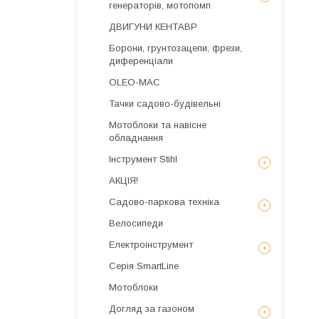
генераторів, мотопомп
ДВИГУНИ КЕНТАВР
Борони, грунтозацепи, фрези,
диференціали
OLEO-MAC
Тачки садово-будівельні
Мотоблоки та навісне
обладнання
Інструмент Stihl
АКЦІЯ!
Садово-паркова техніка
Велосипеди
Електроінструмент
Серія SmartLine
Мотоблоки
Догляд за газоном