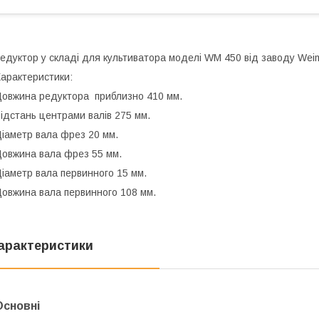
едуктор у складі для культиватора моделі WM 450 від заводу Wei
арактеристики:
овжина редуктора приблизно 410 мм.
ідстань центрами валів 275 мм.
іаметр вала фрез 20 мм.
овжина вала фрез 55 мм.
іаметр вала первинного 15 мм.
овжина вала первинного 108 мм.
арактеристики
Основні