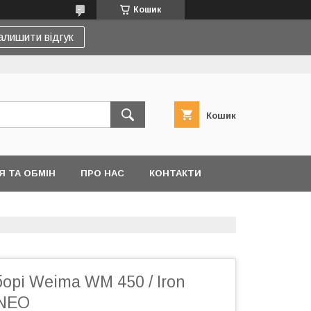
Кошик
алишити відгук
Кошик
 ТА ОБМІН
ПРО НАС
КОНТАКТИ
борі Weima WM 450 / Iron
 NEO