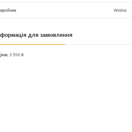
иробник
Weima
нформація для замовлення
іна:
3 550 ₴