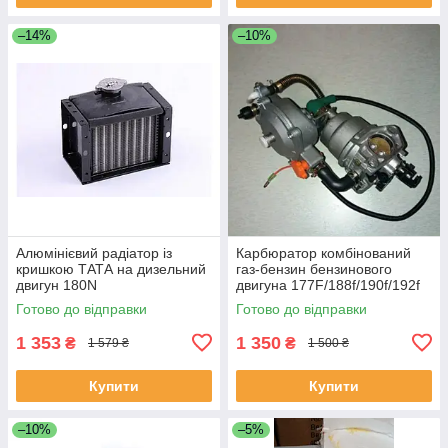
–14%
–10%
Алюмінієвий радіатор із
Карбюратор комбінований
кришкою ТАТА на дизельний
газ-бензин бензинового
двигун 180N
двигуна 177F/188f/190f/192f
Готово до відправки
Готово до відправки
1 353
1 350
₴
₴
1 579 ₴
1 500 ₴
Купити
Купити
–10%
–5%