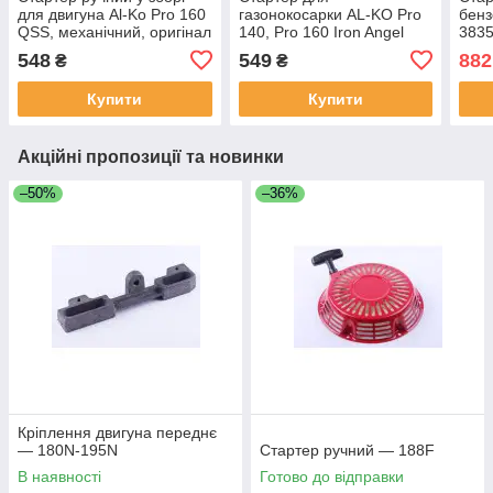
для двигуна Al-Ko Pro 160
газонокосарки AL-KO Pro
бен
QSS, механічний, оригінал
140, Pro 160 Iron Angel
3835
GM 53 SP 411834 472317
548
549
882
₴
₴
454482 463692 474316
Купити
Купити
Акційні пропозиції та новинки
–50%
–36%
Кріплення двигуна переднє
— 180N-195N
Стартер ручний — 188F
В наявності
Готово до відправки