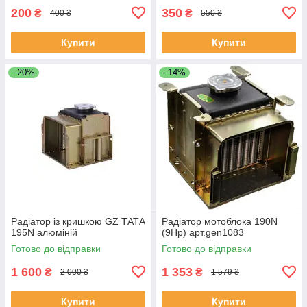
200
350
₴
₴
400 ₴
550 ₴
Купити
Купити
–20%
–14%
Радіатор із кришкою GZ ТАТА
Радіатор мотоблока 190N
195N алюміній
(9Hp) арт.gen1083
Готово до відправки
Готово до відправки
1 600
1 353
₴
₴
2 000 ₴
1 579 ₴
Купити
Купити