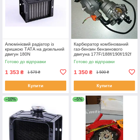
Алюмінієвий радіатор із
Карбюратор комбінований
кришкою ТАТА на дизельний
газ-бензин бензинового
двигун 180N
двигуна 177F/188f/190f/192f
Готово до відправки
Готово до відправки
1 353
1 350
₴
₴
1 579 ₴
1 500 ₴
Купити
Купити
–10%
–5%