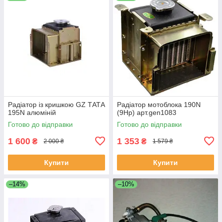
Радіатор із кришкою GZ ТАТА
Радіатор мотоблока 190N
195N алюміній
(9Hp) арт.gen1083
Готово до відправки
Готово до відправки
1 600
1 353
₴
₴
2 000 ₴
1 579 ₴
Купити
Купити
–14%
–10%