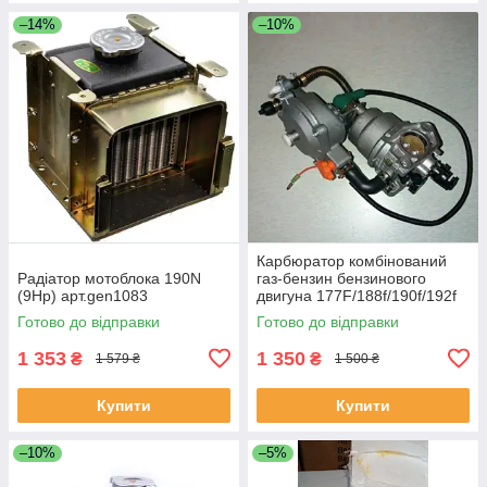
–14%
–10%
Карбюратор комбінований
Радіатор мотоблока 190N
газ-бензин бензинового
(9Hp) арт.gen1083
двигуна 177F/188f/190f/192f
Готово до відправки
Готово до відправки
1 353
1 350
₴
₴
1 579 ₴
1 500 ₴
Купити
Купити
–10%
–5%