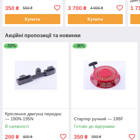
5 кВ
350
3 700
1 7
₴
₴
550 ₴
4 000 ₴
Купити
Купити
Акційні пропозиції та новинки
–50%
–36%
Кріплення двигуна переднє
— 180N-195N
Стартер ручний — 188F
В наявності
Готово до відправки
200
350
₴
₴
400 ₴
550 ₴