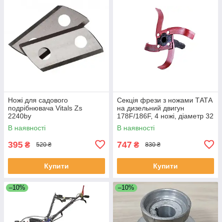
Ножі для садового
Секція фрези з ножами ТАТА
подрібнювача Vitals Zs
на дизельний двигун
2240by
178F/186F, 4 ножі, діаметр 32
мм
В наявності
В наявності
395
747
₴
₴
520 ₴
830 ₴
Купити
Купити
–10%
–10%