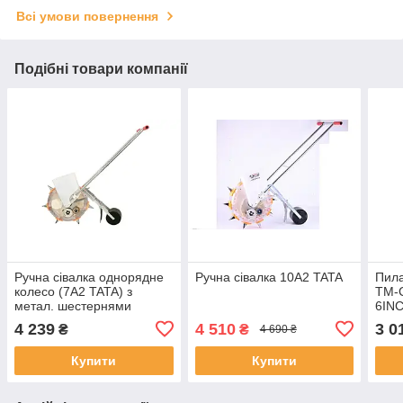
Всі умови повернення
Подібні товари компанії
Ручна сівалка однорядне
Ручна сівалка 10A2 TATA
Пила
колесо (7A2 TATA) з
TM-
метал. шестернями
6INC
3A),
4 239
4 510
3 0
₴
₴
4 690 ₴
Купити
Купити