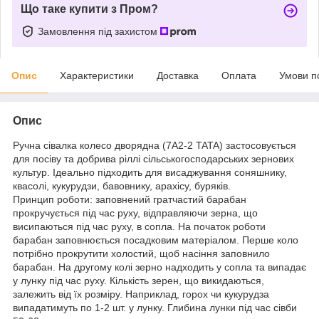
Що таке купити з Пром?
Замовлення під захистом
Опис
Характеристики
Доставка
Оплата
Умови п
Опис
Ручна сівалка колесо дворядна (7A2-2 TATA) застосовується
для посіву та добрива ріллі сільськогосподарських зернових
культур. Ідеально підходить для висаджування соняшнику,
квасолі, кукурудзи, бавовнику, арахісу, буряків.
Принцип роботи: заповнений гратчастий барабан
прокручується під час руху, відправляючи зерна, що
висипаються під час руху, в сопла. На початок роботи
барабан заповнюється посадковим матеріалом. Перше коло
потрібно прокрутити холостий, щоб насіння заповнило
барабан. На другому колі зерно надходить у сопла та випадає
у лунку під час руху. Кількість зерен, що викидаються,
залежить від їх розміру. Наприклад, горох чи кукурудза
випадатимуть по 1-2 шт. у лунку. Глибина лунки під час сівби