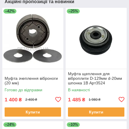
Акційні пропозиції та новинки
–42%
–25%
Муфта щеплення для
Муфта зчеплення віброноги
віброплити D-129мм d-20мм
(20 мм)
шпонка 1B Арт3524
Готово до відправки
В наявності
1 400
1 485
₴
₴
2 400 ₴
1 980 ₴
Купити
Купити
–24%
–10%