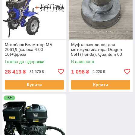
Мотоблок Белмотор МБ
Муфта зчеплення для
2061Д (колеса 4.00-
мотокультиватора Dragon
10)+фреза
55H (Honda), Quantum 60
(Briggs & Stratton)
Готово до відправки
В наявності
28 413
1 098
₴
₴
31 570 ₴
1 220 ₴
Купити
Купити
–5%