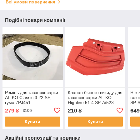
Всі умови повернення
Подібні товари компанії
Ремінь для газонокосарки
Клапан бічного викиду для
Ніж 
AL-KO Classic 3.22 SE,
газонокосарки AL-KO
газо
гума 7PJ451
Highline 51.4 SP-A/523
SP-S
SP/51.0 P-A COMFORT
279
210
649
₴
₴
310 ₴
(47468702)
Купити
Купити
Акційні пропозиції та новинки