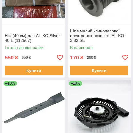
Шків малий клинопасової
Ніж (40 см) для AL-KO Silver
електрогазонокосілкі AL-KO
40 E (112567)
3.82 SE
Готово до відправки
В наявності
550
170
₴
₴
650 ₴
200 ₴
Купити
Купити
–10%
–10%