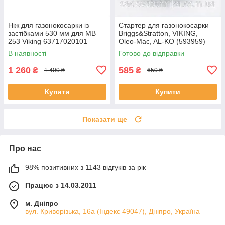
Ніж для газонокосарки із
Стартер для газонокосарки
застібками 530 мм для MB
Briggs&Stratton, VIKING,
253 Viking 63717020101
Oleo-Mac, AL-KO (593959)
Код: 593959
В наявності
Готово до відправки
1 260
585
₴
₴
1 400 ₴
650 ₴
Купити
Купити
Показати ще
Про нас
98% позитивних з 1143 відгуків за рік
Працює з 14.03.2011
м. Дніпро
вул. Криворізька, 16а (Індекс 49047), Дніпро, Україна