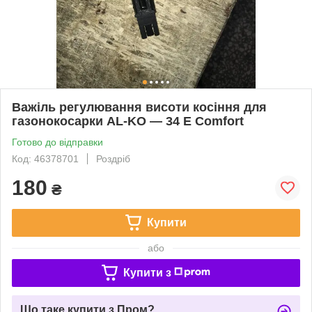
Важіль регулювання висоти косіння для
газонокосарки AL-KO — 34 E Comfort
Готово до відправки
Код: 46378701
Роздріб
180
₴
Купити
або
Купити з
Що таке купити з Пром?