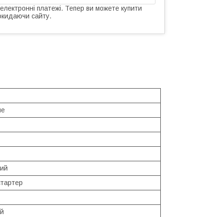
 електронні платежі. Тепер ви можете купити
окидаючи сайту.
не
ий
стартер
ий