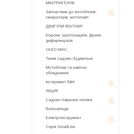
МІНІТРАКТОРІВ
Запчастини до мотоблоків,
генераторів, мотопомп
ДВИГУНИ КЕНТАВР
Борони, грунтозацепи, фрези,
диференціали
OLEO-MAC
Тачки садово-будівельні
Мотоблоки та навісне
обладнання
Інструмент Stihl
АКЦІЯ!
Садово-паркова техніка
Велосипеди
Електроінструмент
Серія SmartLine