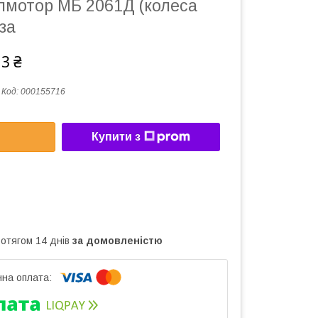
лмотор МБ 2061Д (колеса
за
13 ₴
Код:
000155716
Купити з
ротягом 14 днів
за домовленістю