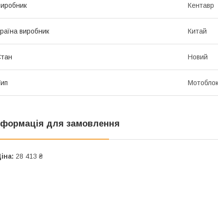
иробник
Кентавр
раїна виробник
Китай
Стан
Новий
ип
Мотобло
нформація для замовлення
іна:
28 413 ₴