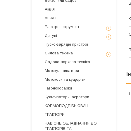
Бензопили садові
В
Акція!
AL-KO
К
Електроінструмент
Двігуні
Пуско-зарядні пристрої
Т
Силова техніка
Садово-паркова техніка
Мотокультиватори
І
Мотокоси та кущорізи
Газонокосарки
Ц
Культиватори, аератори
КОРМОПОДРІБНЮВАЧІ
ТРАКТОРИ
НАВІСНЕ ОБЛАДНАННЯ ДО
ТРАКТОРІВ ТА