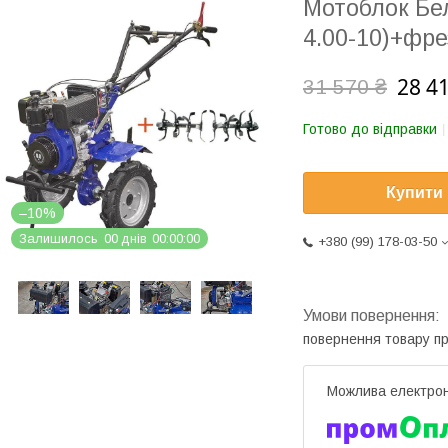
Мотоблок Бе
4.00-10)+фре
28 4
31 570 ₴
Готово до відправки
Купити
–10%
Залишилось
0
0
днів
0
0
0
0
0
0
+380 (99) 178-03-50
повернення товару п