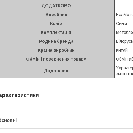
ДОДАТКОВО
Виробник
БелМот
Колір
Синій
Комплектація
Мотоблок
Родина бренда
Білорусь
Країна виробник
Китай
Обмін і повернення товару
Обмін аб
Характе
Додатково
змінені
арактеристики
Основні