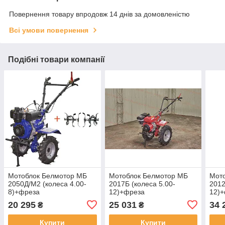
Повернення товару впродовж 14 днів за домовленістю
Всі умови повернення
Подібні товари компанії
Мотоблок Белмотор МБ
Мотоблок Белмотор МБ
Мот
2050Д/М2 (колеса 4.00-
2017Б (колеса 5.00-
2012
8)+фреза
12)+фреза
12)
20 295
25 031
34 
₴
₴
Купити
Купити