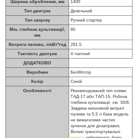
Ширина оброблення, мм
1400
Тип двигуна
Дизельний
Тип запуску
Ручний стартер
Мін. глибина культивації,
80
мм
Витрата палива, л/кВт*год
281.5
Тактність двигуна
4-тактний
ДОДАТКОВО
Виробник
БелМотор
Колір
Синій
Особливості
Рекомендований тип оливи:
ТАД-17 або ТАП-15; Робоча
глибина культивації, см: 30/8;
Завдяки економній витраті
палива та 5,5 л бака модель
не вимагатиме частих
зупинок для дозаправок;
Великі транспортувальні
колеса
забезпечать йому