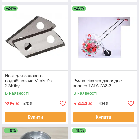
–24%
–15%
Ножі для садового
подрібнювача Vitals Zs
Ручна сівалка дворядне
2240by
колесо TATA 7A2-2
В наявності
В наявності
395
5 444
₴
₴
520 ₴
6 404 ₴
Купити
Купити
–10%
–10%