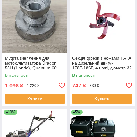
Муфта зчеплення для
Секція фрези з ножами ТАТА
мотокультиватора Dragon
на дизельний двигун
55H (Honda), Quantum 60
178F/186F, 4 ножі, діаметр 32
(Briggs & Stratton)
мм
В наявності
В наявності
1 098
747
₴
₴
1 220 ₴
830 ₴
Купити
Купити
–10%
–5%