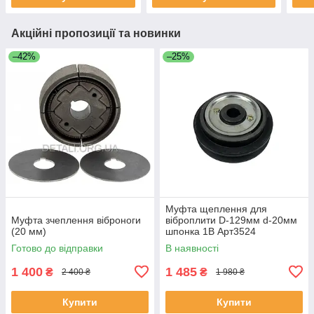
Акційні пропозиції та новинки
–42%
–25%
Муфта щеплення для
Муфта зчеплення віброноги
віброплити D-129мм d-20мм
(20 мм)
шпонка 1B Арт3524
Готово до відправки
В наявності
1 400
1 485
₴
₴
2 400 ₴
1 980 ₴
Купити
Купити