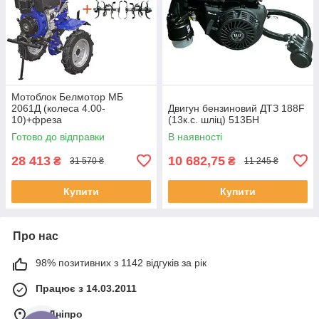
Мотоблок Белмотор МБ
2061Д (колеса 4.00-
Двигун бензиновий ДТЗ 188F
10)+фреза
(13к.с. шліц) 513БН
Готово до відправки
В наявності
28 413
10 682,75
₴
₴
31 570 ₴
11 245 ₴
Купити
Купити
Про нас
98% позитивних з 1142 відгуків за рік
Працює з 14.03.2011
м. Дніпро