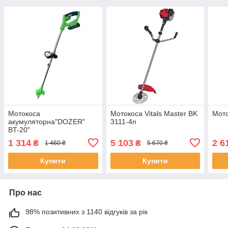
Мотокоса
Мотокоса Vitals Master BK
Мото
акумуляторна"DOZER"
3111-4n
BT-20"
1 314
5 103
2 6
₴
₴
1 460 ₴
5 670 ₴
Купити
Купити
Про нас
98% позитивних з 1140 відгуків за рік