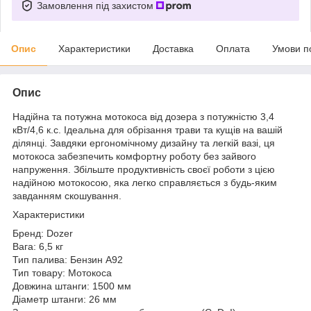
Замовлення під захистом
Опис
Характеристики
Доставка
Оплата
Умови п
Опис
Надійна та потужна мотокоса від дозера з потужністю 3,4
кВт/4,6 к.с. Ідеальна для обрізання трави та кущів на вашій
ділянці. Завдяки ергономічному дизайну та легкій вазі, ця
мотокоса забезпечить комфортну роботу без зайвого
напруження. Збільште продуктивність своєї роботи з цією
надійною мотокосою, яка легко справляється з будь-яким
завданням скошування.
Характеристики
Бренд: Dozer
Вага: 6,5 кг
Тип палива: Бензин А92
Тип товару: Мотокоса
Довжина штанги: 1500 мм
Діаметр штанги: 26 мм