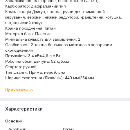
Запалювання: електронне, безконтактне (С. D. I)
Карбюратор: діафрагмяний тип
Комплектація Двигун, штанга, ручки для тримання й
керування, верхній і нижній редуктори, кранштейни, котушка,
ніж, захисний кожух
Країна походження: Китай
Матеріал бака: Пластик
Мінімальна кількість для замовлення: 1
Особливості: 2-тактна бензинова мотокоса з повітряним
охолодженням
Потужність: 3,4 кВт/4,6 л.с Вт
Робочий обсяг двигуна: 52 куб.см
Стартер: ручний
Тип штанги: Пряма, нерозбірна
Ширина схоплення (Ліска/ніж): 440 мм/254 мм
Приховати
Характеристики
Основні
Виробник
Dozer