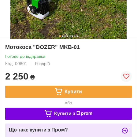
Мотокоса "DOZER" MKB-01
Готово до відправки
Код: 00601
Роздріб
2 250
₴
Купити
або
Купити з
Що таке купити з Пром?