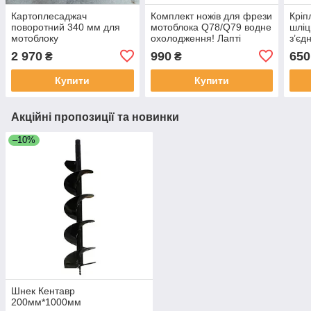
Картоплесаджач
Комплект ножів для фрези
Кріп
поворотний 340 мм для
мотоблока Q78/Q79 водне
шліц
мотоблоку
охолодження! Лапті
з’єд
178F
2 970
990
650
₴
₴
вузо
Купити
Купити
Акційні пропозиції та новинки
–10%
Шнек Кентавр
200мм*1000мм