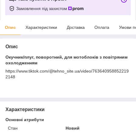
Замовлення під захистом
Опис
Характеристики
Доставка
Оплата
Умови п
Опис
Окучник/плуг, поворотний, для мотоблоків з повітряним
охолодженням
https://www.tiktok.com/@tehno_site.ua/video/763640958852219
2148
Характеристики
Основні атрибути
Стан
Новий