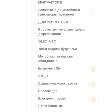
МІНІТРАКТОРІВ
Запчастини до мотоблоків,
генераторів, мотопомп
ДВИГУНИ КЕНТАВР
Борони, грунтозацепи, фрези,
диференціали
OLEO-MAC
Тачки садово-будівельні
Мотоблоки та навісне
обладнання
Інструмент Stihl
АКЦІЯ!
Садово-паркова техніка
Велосипеди
Електроінструмент
Серія SmartLine