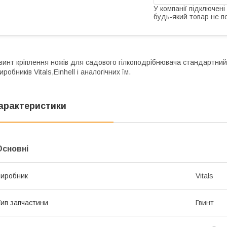
У компанії підключені
будь-який товар не п
винт кріплення ножів для садового гілкоподрібнювача стандартний
иробників Vitals,Einhell і аналогічних їм.
арактеристики
Основні
иробник
Vitals
ип запчастини
Гвинт