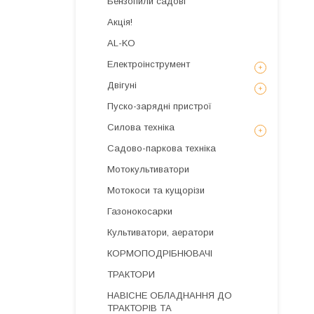
Бензопили садові
Акція!
AL-KO
Електроінструмент
Двігуні
Пуско-зарядні пристрої
Силова техніка
Садово-паркова техніка
Мотокультиватори
Мотокоси та кущорізи
Газонокосарки
Культиватори, аератори
КОРМОПОДРІБНЮВАЧІ
ТРАКТОРИ
НАВІСНЕ ОБЛАДНАННЯ ДО
ТРАКТОРІВ ТА