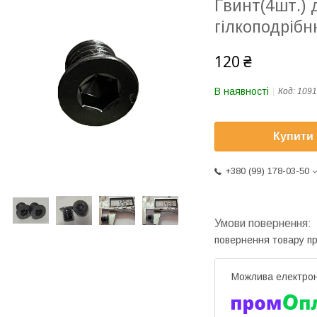
Гвинт(4шт.) 
гілкоподрібн
120 ₴
В наявності
Код:
1091
Купити
+380 (99) 178-03-50
повернення товару п