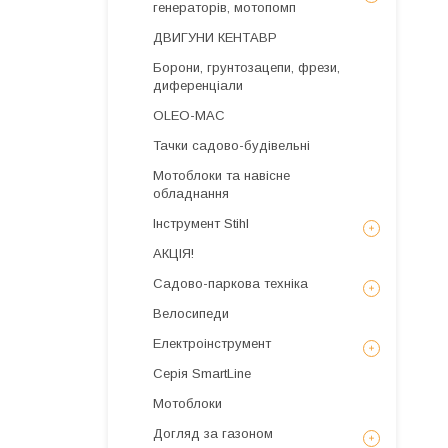
генераторів, мотопомп
ДВИГУНИ КЕНТАВР
Борони, грунтозацепи, фрези,
диференціали
OLEO-MAC
Тачки садово-будівельні
Мотоблоки та навісне
обладнання
Інструмент Stihl
АКЦІЯ!
Садово-паркова техніка
Велосипеди
Електроінструмент
Серія SmartLine
Мотоблоки
Догляд за газоном