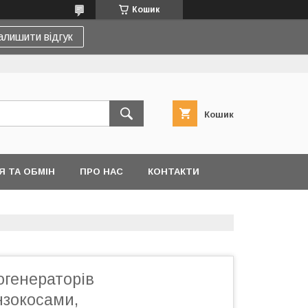
Кошик
алишити відгук
Кошик
 ТА ОБМІН
ПРО НАС
КОНТАКТИ
огенераторів
нзокосами,