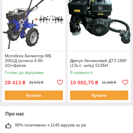
Мотоблок Белмотор МБ
2061Д (колеса 4.00-
Двигун бензиновий ДТЗ 188F
10)+фреза
(13к.с. шліц) 513БН
Готово до відправки
В наявності
28 413
10 682,75
₴
₴
31 570 ₴
11 245 ₴
Купити
Купити
Про нас
98% позитивних з 1145 відгуків за рік