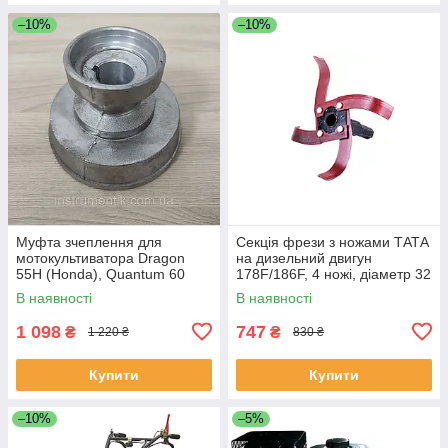
–10%
–10%
Муфта зчеплення для
Секція фрези з ножами ТАТА
мотокультиватора Dragon
на дизельний двигун
55H (Honda), Quantum 60
178F/186F, 4 ножі, діаметр 32
(Briggs & Stratton)
мм
В наявності
В наявності
1 098
747
₴
₴
1 220 ₴
830 ₴
Купити
Купити
–10%
–5%