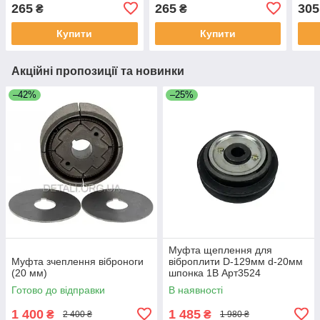
265
265
305
₴
₴
Купити
Купити
Акційні пропозиції та новинки
–42%
–25%
Муфта щеплення для
Муфта зчеплення віброноги
віброплити D-129мм d-20мм
(20 мм)
шпонка 1B Арт3524
Готово до відправки
В наявності
1 400
1 485
₴
₴
2 400 ₴
1 980 ₴