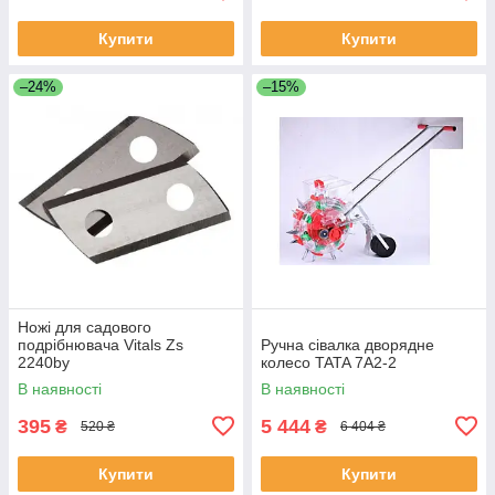
Купити
Купити
–24%
–15%
Ножі для садового
подрібнювача Vitals Zs
Ручна сівалка дворядне
2240by
колесо TATA 7A2-2
В наявності
В наявності
395
5 444
₴
₴
520 ₴
6 404 ₴
Купити
Купити