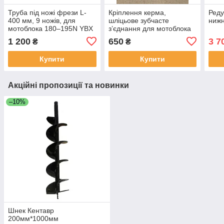
Труба під ножі фрези L-
Кріплення керма,
Реду
400 мм, 9 ножів, для
шліцьове зубчасте
нижн
мотоблока 180–195N YBX
з’єднання для мотоблока
178F / 186F (поворотний
1 200
650
3 7
₴
₴
вузол, кронштейн ручки)
Купити
Купити
Акційні пропозиції та новинки
–10%
Шнек Кентавр
200мм*1000мм