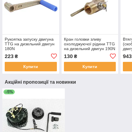
Рукоятка запуску двигуна
Кран головки зливу
Втяг
TTG на дизельний двигун
охолоджуючої рідини TTG
(ско
180N
на дизельний двигун 190N
двиг
223
130
943
₴
₴
Купити
Купити
Акційні пропозиції та новинки
–5%