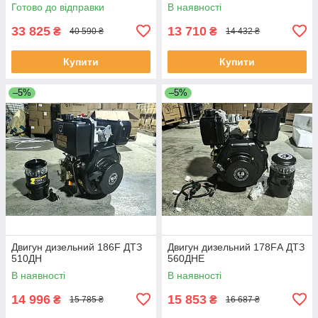
Готово до відправки
В наявності
33 825
13 710
₴
₴
40 590 ₴
14 432 ₴
Купити
Купити
–5%
–5%
Двигун дизельний 186F ДТЗ
Двигун дизельний 178FА ДТЗ
510ДН
560ДНЕ
В наявності
В наявності
14 996
15 853
₴
₴
15 785 ₴
16 687 ₴