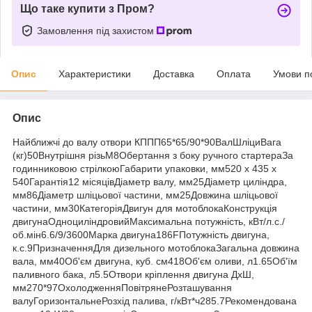
Що таке купити з Пром?
Замовлення під захистом
Опис
Характеристики
Доставка
Оплата
Умови п
Опис
Найближчі до валу отвори КППП65*65/90*90ВалШліциВага
(кг)50Внутрішня різьМ8Обертання з боку ручного стартераЗа
годинниковою стрілкоюГабарити упаковки, мм520 х 435 х
540Гарантія12 місяцівДіаметр валу, мм25Діаметр циліндра,
мм86Діаметр шліцьової частини, мм25Довжина шліцьової
частини, мм30КатегоріяДвигун для мотоблокаКонструкція
двигунаОдноциліндровийМаксимальна потужність, кВт/л.с./
об.мін6.6/9/3600Марка двигуна186FПотужність двигуна,
к.с.9ПризначенняДля дизельного мотоблокаЗагальна довжина
вала, мм40Об'єм двигуна, куб. см418Об'єм оливи, л1.65Об'їм
паливного бака, л5.5Отвори кріплення двигуна ДхШ,
мм270*97ОхолодженняПовітрянеРозташування
валуГоризонтальнеРозхід палива, г/кВт*ч285.7Рекомендована