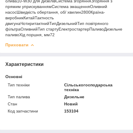
олива10-W30 для дизелівСистема згорянняЗгоряння з
прямим уприскуваннямСистема змащенняОливний
насосШвидкість обертання, об/ хвилин2800Країна-
виробникКитайТактность
двигунаЧотиритактнийТипДизельнийТип повітряного
фільтраОливнийТип стартуЕлектростартерПаливоДизельне
паливоХід поршня, мм72
Приховати
Характеристики
Основні
Тип техніки
Сільськогосподарська
техніка
Тип палива
Дизельне
Стан
Новий
Код запчастини
153104