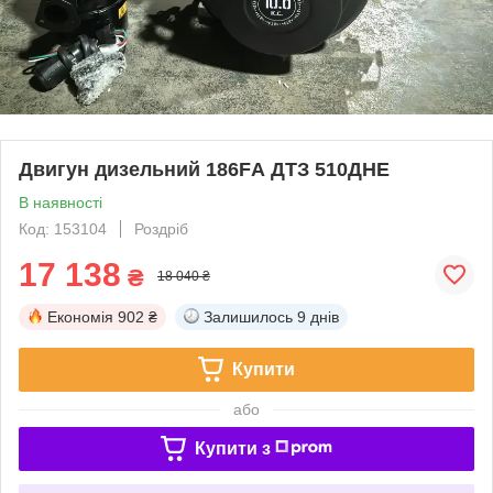
Двигун дизельний 186FА ДТЗ 510ДНЕ
В наявності
Код: 153104
Роздріб
17 138
₴
18 040 ₴
Економія
902 ₴
Залишилось
9 днів
Купити
або
Купити з