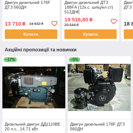
Двигун дизельний 178F
Двигун дизельний ДТЗ
Двиг
ДТЗ 560ДН
188FА (12к.с. шліц/ел.ст)
ДТЗ 
512ДНЕ
19 516,80
₴
13 710
18 
₴
14 432 ₴
20 544 ₴
Купити
Купити
Акційні пропозиції та новинки
–17%
–5%
Дизельний двигун ДД1110ВЕ
Двигун дизельний 178F ДТЗ
20 л.с., 14,71 кВт
560ДН