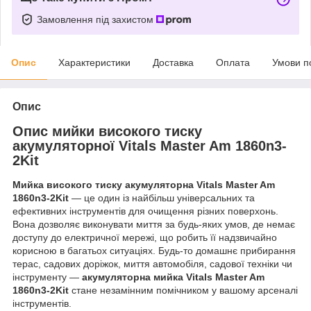
Замовлення під захистом
Опис
Характеристики
Доставка
Оплата
Умови п
Опис
Опис мийки високого тиску
акумуляторної Vitals Master Am 1860n3-
2Kit
Мийка високого тиску акумуляторна Vitals Master Am
1860n3-2Kit
— це один із найбільш універсальних та
ефективних інструментів для очищення різних поверхонь.
Вона дозволяє виконувати миття за будь-яких умов, де немає
доступу до електричної мережі, що робить її надзвичайно
корисною в багатьох ситуаціях. Будь-то домашнє прибирання
терас, садових доріжок, миття автомобіля, садової техніки чи
інструменту —
акумуляторна мийка Vitals Master Am
1860n3-2Kit
стане незамінним помічником у вашому арсеналі
інструментів.