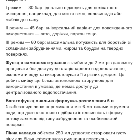
I режим — 30 бар: ідеально підходить для делікатного
очищення, наприклад, для миття вікон, велосипедів або
меблів для саду.
II режим — 45 бар: універсальний варіант для повсякденного
використання — авто, доріжки, паркан тощо.
III режим — 60 бар: максимальна потужність для боротьби зі
складними забрудненнями, жиром та брудом на твердих
поверхнях.
Функція самовсмоктування
з глибини до 2 метрів дає змогу
працювати без доступу до стаціонарного водопостачання,
економити воду та використовувати її з різних джерел. Це
робить мийку ще більш автономною та зручною для
використання в умовах, де немає доступу до
централізованого водопостачання.
Багатофункціональна форсунка-розпилювач 6 в
1
забезпечує легке перемикання між 6-ма типами струменя
води, що дозволяє точно підібрати інтенсивність і форму
потоку залежно від типу забруднення та особливостей
поверхні.
Пінна насадка
об’ємом 250 мл дозволяє створювати густу
піну для більш ефективного очищення поверхонь.