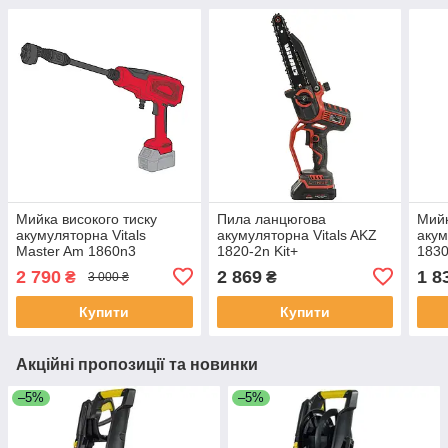
Мийка високого тиску
Пила ланцюгова
Мийк
акумуляторна Vitals
акумуляторна Vitals AKZ
акум
Master Am 1860n3
1820-2n Kit+
183
2 790
2 869
1 8
₴
₴
3 000 ₴
Купити
Купити
Акційні пропозиції та новинки
–5%
–5%