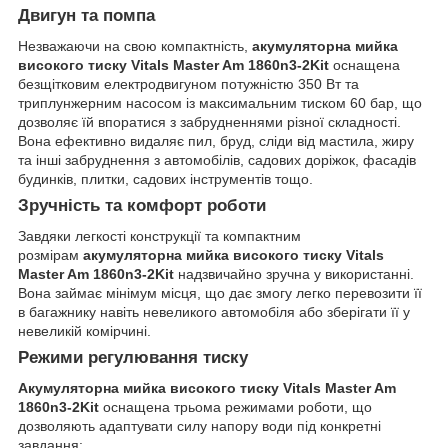
Двигун та помпа
Незважаючи на свою компактність,
акумуляторна мийка
високого тиску Vitals Master Am 1860n3-2Kit
оснащена
безщітковим електродвигуном потужністю 350 Вт та
триплунжерним насосом із максимальним тиском 60 бар, що
дозволяє їй впоратися з забрудненнями різної складності.
Вона ефективно видаляє пил, бруд, сліди від мастила, жиру
та інші забруднення з автомобілів, садових доріжок, фасадів
будинків, плитки, садових інструментів тощо.
Зручність та комфорт роботи
Завдяки легкості конструкції та компактним
розмірам
акумуляторна мийка високого тиску Vitals
Master Am 1860n3-2Kit
надзвичайно зручна у використанні.
Вона займає мінімум місця, що дає змогу легко перевозити її
в багажнику навіть невеликого автомобіля або зберігати її у
невеликій комірчині.
Режими регулювання тиску
Акумуляторна мийка високого тиску Vitals Master Am
1860n3-2Kit
оснащена трьома режимами роботи, що
дозволяють адаптувати силу напору води під конкретні
завдання: