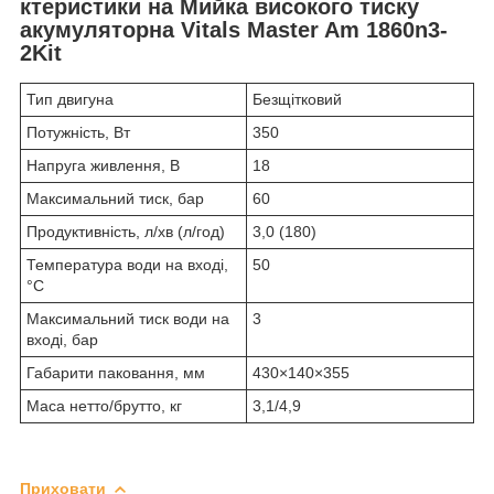
ктеристики на Мийка високого тиску
акумуляторна Vitals Master Am 1860n3-
2Kit
Тип двигуна
Безщітковий
Потужність, Вт
350
Напруга живлення, В
18
Максимальний тиск, бар
60
Продуктивність, л/хв (л/год)
3,0 (180)
Температура води на вході,
50
°C
Максимальний тиск води на
3
вході, бар
Габарити паковання, мм
430×140×355
Маса нетто/брутто, кг
3,1/4,9
Приховати