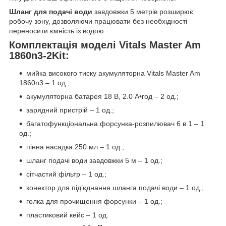
Шланг для подачі води
завдовжки 5 метрів розширює
робочу зону, дозволяючи працювати без необхідності
переносити ємність із водою.
Комплектація моделі Vitals Master Am
1860n3-2Kit:
мийка високого тиску акумуляторна Vitals Master Am
1860n3 – 1 од.;
акумуляторна батарея 18 В, 2.0 А•год – 2 од.;
зарядний пристрій – 1 од.;
багатофункціональна форсунка-розпилювач 6 в 1 – 1
од.;
пінна насадка 250 мл – 1 од.;
шланг подачі води завдовжки 5 м – 1 од.;
сітчастий фільтр – 1 од.;
конектор для підʼєднання шланга подачі води – 1 од.;
голка для прочищення форсунки – 1 од.;
пластиковий кейс – 1 од.