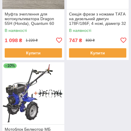
Муфта зчеплення для
Секція фрези з ножами ТАТА
мотокультиватора Dragon
на дизельний двигун
55H (Honda), Quantum 60
178F/186F, 4 ножі, діаметр 32
(Briggs & Stratton)
мм
В наявності
В наявності
1 098
747
₴
₴
1 220 ₴
830 ₴
Купити
Купити
–10%
Мотоблок Белмотор МБ