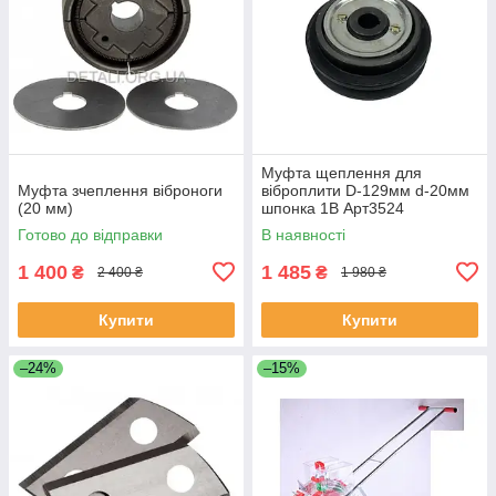
Муфта щеплення для
Муфта зчеплення віброноги
віброплити D-129мм d-20мм
(20 мм)
шпонка 1B Арт3524
Готово до відправки
В наявності
1 400
1 485
₴
₴
2 400 ₴
1 980 ₴
Купити
Купити
–24%
–15%