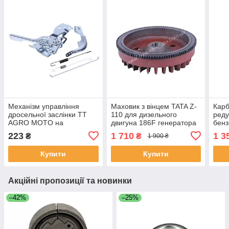
Механізм управління
Маховик з вінцем TATA Z-
Карб
дросельної заслінки TT
110 для дизельного
реду
AGRO MOTO на
двигуна 186F генератора
бенз
бензиновий двигун 168F,
5 кВт
223
1 710
1 3
₴
₴
1 900 ₴
к-т: 4 елементи
Купити
Купити
Акційні пропозиції та новинки
–42%
–25%