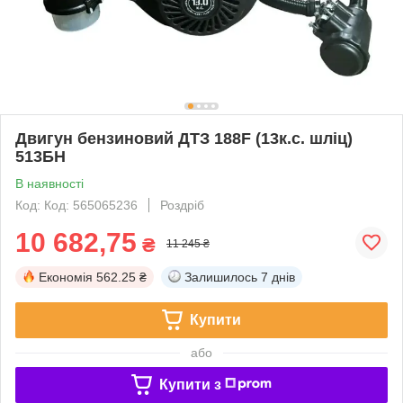
Двигун бензиновий ДТЗ 188F (13к.с. шліц)
513БН
В наявності
Код: Код: 565065236
Роздріб
10 682,75
₴
11 245 ₴
Економія
562.25 ₴
Залишилось
7 днів
Купити
або
Купити з