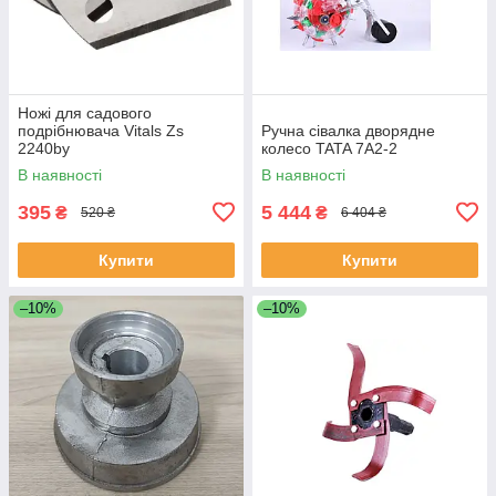
Ножі для садового
подрібнювача Vitals Zs
Ручна сівалка дворядне
2240by
колесо TATA 7A2-2
В наявності
В наявності
395
5 444
₴
₴
520 ₴
6 404 ₴
Купити
Купити
–10%
–10%