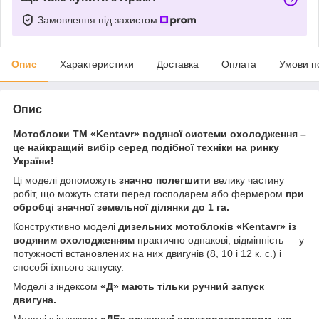
Замовлення під захистом
Опис
Характеристики
Доставка
Оплата
Умови п
Опис
Мотоблоки ТМ «Kentavr» водяної системи охолодження –
це найкращий вибір серед подібної техніки на ринку
України!
Ці моделі допоможуть
значно полегшити
велику частину
робіт, що можуть стати перед господарем або фермером
при
обробці значної земельної ділянки до 1 га.
Конструктивно моделі
дизельних мотоблоків «Kentavr» із
водяним охолодженням
практично однакові, відмінність — у
потужності встановлених на них двигунів (8, 10 і 12 к. с.) і
способі їхнього запуску.
Моделі з індексом
«Д» мають тільки ручний запуск
двигуна.
Моделі з індексом
«ДЕ» оснащені електростартером, що