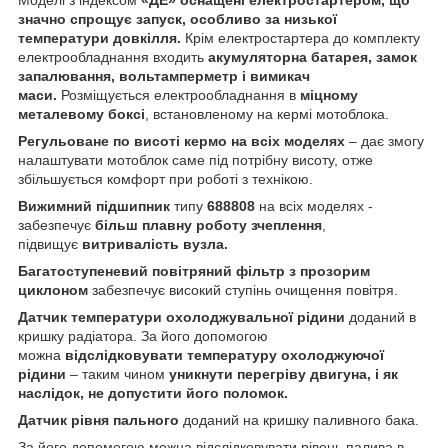
значно спрощує запуск, особливо за низької
температури довкілля.
Крім електростартера до комплекту
електрообладнання входить
акумуляторна батарея, замок
запалювання, вольтамперметр і вимикач
маси.
Розміщується електрообладнання в
міцному
металевому боксі
, встановленому на кермі мотоблока.
Регульоване по висоті кермо на всіх моделях
– дає змогу
налаштувати мотоблок саме під потрібну висоту, отже
збільшується комфорт при роботі з технікою.
Вижимний підшипник
типу
688808
на всіх моделях -
забезпечує
більш плавну роботу зчеплення
,
підвищує
витривалість вузла.
Багатоступеневий повітряний фільтр з прозорим
циклоном
забезпечує високий ступінь очищення повітря.
Датчик температури охолоджувальної рідини
доданий в
кришку радіатора. За його допомогою
можна
відслідковувати температуру охолоджуючої
рідини
– таким чином
уникнути перегріву двигуна, і як
наслідок, не допустити його поломок.
Датчик рівня пального
доданий на кришку паливного бака.
За його допомогою можна відслідковувати рівень палива в