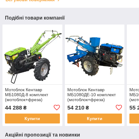
Подібні товари компанії
Мотоблок Кентавр
Мотоблок Кентавр
Мото
МБ1080Д-8 комплект
МБ1080ДЕ-10 комплект
МБ1
(мотоблок+фреза)
(мотоблок+фреза)
(мот
44 288
54 210
55 
₴
₴
Купити
Купити
Акційні пропозиції та новинки