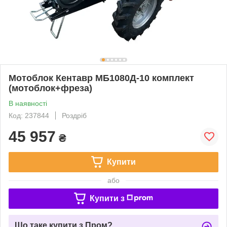
Мотоблок Кентавр МБ1080Д-10 комплект
(мотоблок+фреза)
В наявності
Код: 237844
Роздріб
45 957
₴
Купити
або
Купити з
Що таке купити з Пром?