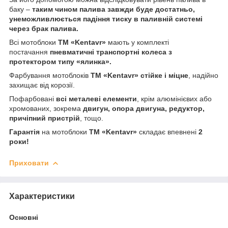
баку –
таким чином палива завжди буде достатньо,
унеможливлюється падіння тиску в паливній системі
через брак палива.
Всі мотоблоки
ТМ «Kentavr»
мають у комплекті
постачання
пневматичні транспортні колеса з
протектором типу «ялинка».
Фарбування мотоблоків
ТМ «Kentavr» стійке і міцне
, надійно
захищає від корозії.
Пофарбовані
всі металеві елементи
, крім алюмінієвих або
хромованих, зокрема
двигун, опора двигуна, редуктор,
причіпний пристрій
, тощо.
Гарантія
на мотоблоки
ТМ «Kentavr»
складає впевнені
2
роки!
Приховати
Характеристики
Основні