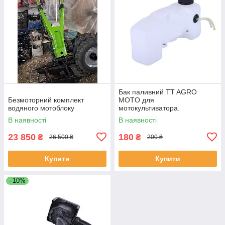
Бак паливний TT AGRO
Безмоторний комплект
MOTO для
водяного мотоблоку
мотокультиватора.
В наявності
В наявності
23 850
180
₴
₴
26 500 ₴
200 ₴
Купити
Купити
–10%