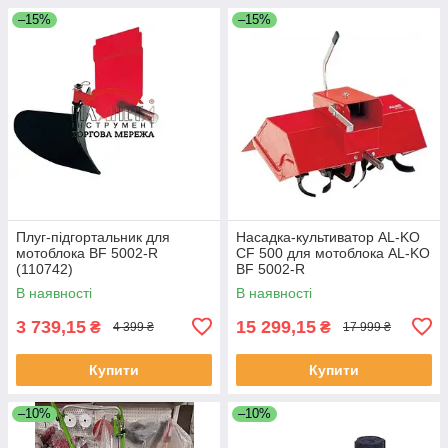
–15%
–15%
Плуг-підгортальник для
Насадка-культиватор AL-KO
мотоблока BF 5002-R
CF 500 для мотоблока AL-KO
(110742)
BF 5002-R
В наявності
В наявності
3 739,15
15 299,15
₴
₴
4 399 ₴
17 999 ₴
Купити
Купити
–10%
–10%