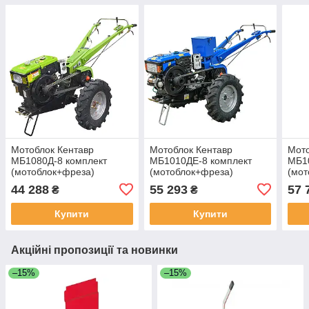
Мотоблок Кентавр
Мотоблок Кентавр
Мото
МБ1080Д-8 комплект
МБ1010ДЕ-8 комплект
МБ1
(мотоблок+фреза)
(мотоблок+фреза)
(мот
44 288
55 293
57 
₴
₴
Купити
Купити
Акційні пропозиції та новинки
–15%
–15%