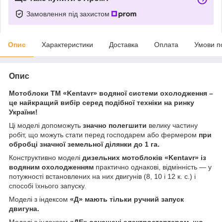
Замовлення під захистом
Опис
Характеристики
Доставка
Оплата
Умови п
Опис
Мотоблоки ТМ «Kentavr» водяної системи охолодження –
це найкращий вибір серед подібної техніки на ринку
України!
Ці моделі допоможуть
значно полегшити
велику частину
робіт, що можуть стати перед господарем або фермером
при
обробці значної земельної ділянки до 1 га.
Конструктивно моделі
дизельних мотоблоків «Kentavr» із
водяним охолодженням
практично однакові, відмінність — у
потужності встановлених на них двигунів (8, 10 і 12 к. с.) і
способі їхнього запуску.
Моделі з індексом
«Д» мають тільки ручний запуск
двигуна.
Моделі з індексом
«ДЕ» оснащені електростартером, що