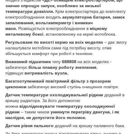
значно спрощує запуск, особливо за низької
температури довкілля.
Крім електростартера до комплекту
електрообладнання входить
акумуляторна батарея, замок
запалювання, вольтамперметр і вимикач
маси.
Розміщується електрообладнання в
міцному
металевому боксі
, встановленому на кермі мотоблока.
Регульоване по висоті кермо на всіх моделях
– дає змогу
налаштувати мотоблок саме під потрібну висоту, отже
збільшується комфорт при роботі з технікою.
Вижимний підшипник
типу
688808
на всіх моделях -
забезпечує
більш плавну роботу зчеплення
,
підвищує
витривалість вузла.
Багатоступеневий повітряний фільтр з прозорим
циклоном
забезпечує високий ступінь очищення повітря.
Датчик температури охолоджувальної рідини
доданий в
кришку радіатора. За його допомогою
можна
відслідковувати температуру охолоджуючої
рідини
– таким чином
уникнути перегріву двигуна, і як
наслідок, не допустити його поломок.
Датчик рівня пального
доданий на кришку паливного бака.
За його допомогою можна відслідковувати рівень палива в