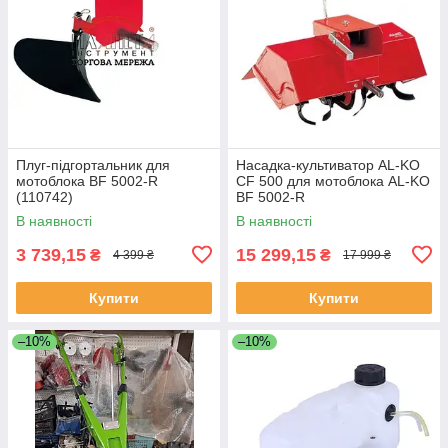
Плуг-підгортальник для
Насадка-культиватор AL-KO
мотоблока BF 5002-R
CF 500 для мотоблока AL-KO
(110742)
BF 5002-R
В наявності
В наявності
3 739,15
15 299,15
₴
₴
4 399 ₴
17 999 ₴
Купити
Купити
–10%
–10%