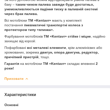
баку –
таким чином палива завжди буде достатньо,
унеможливлюється падіння тиску в паливній системі
через брак палива.
Всі мотоблоки
ТМ «Kentavr»
мають у комплекті
постачання
пневматичні транспортні колеса з
протектором типу «ялинка».
Фарбування мотоблоків
ТМ «Kentavr» стійке і міцне
, надійно
захищає від корозії.
Пофарбовані
всі металеві елементи
, крім алюмінієвих або
хромованих, зокрема
двигун, опора двигуна, редуктор,
причіпний пристрій
, тощо.
Гарантія
на мотоблоки
ТМ «Kentavr»
складає впевнені
2
роки!
Приховати
Характеристики
Основні