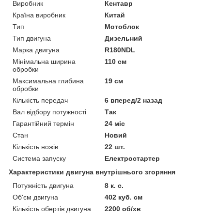
Виробник
Кентавр
Країна виробник
Китай
Тип
Мотоблок
Тип двигуна
Дизельний
Марка двигуна
R180NDL
Мінімальна ширина
110 см
обробки
Максимальна глибина
19 см
обробки
Кількість передач
6 вперед/2 назад
Вал відбору потужності
Так
Гарантійний термін
24 міс
Стан
Новий
Кількість ножів
22 шт.
Система запуску
Електростартер
Характеристики двигуна внутрішнього згоряння
Потужність двигуна
8 к. с.
Об'єм двигуна
402 куб. см
Кількість обертів двигуна
2200 об/хв