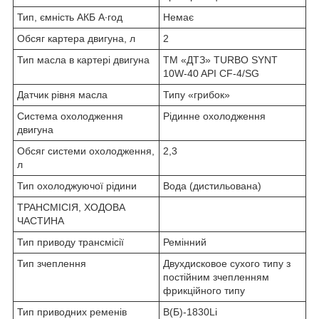
Тип, ємність АКБ А∙год
Немає
Обсяг картера двигуна, л
2
Тип масла в картері двигуна
ТМ «ДТЗ» TURBO SYNT
10W-40 API CF-4/SG
Датчик рівня масла
Типу «грибок»
Система охолодження
Рідинне охолодження
двигуна
Обсяг системи охолодження,
2,3
л
Тип охолоджуючої рідини
Вода (дистильована)
ТРАНСМІСІЯ, ХОДОВА
ЧАСТИНА
Тип приводу трансмісії
Ремінний
Тип зчеплення
Двухдисковое сухого типу з
постійним зчепленням
фрикційного типу
Тип приводних ременів
В(Б)-1830Li