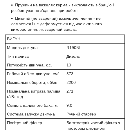
Пружини на важелях керма - виключають вібрацію і
розбовтування з'єднань при роботі.
Цільний (не зварений) важіль зчеплення - не
ламається і не деформується під час активного
використання, як зварений важіль.
ВИГУН
Модель двигуна
R190NL
Тип палива
Дизель
Потужність двигуна, к.с.
10
Робочий об'єм двигуна, см³
573
Номінальні обороти, об/хв
2200
Номінальна витрата палива,
271
г/кВт∙год
Ємність паливного бака, л.
9,0
Система запуску двигуна
Ручний стартер
Повітряний фільтр
Багатоступінчастий фільтр з
прозорим циклоном