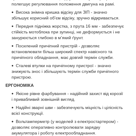
полегшує регулювання положення двигуна на рамі.
Висока знімна кришка відсіку для ЗІП - значно
збільшує корисний об'єм відсіку, зручно відкривається.
Передня підніжка жорстка, з прута 16 мм - забезпечує
стійкість мотоблока при зупинці, не деформується і не
занурюється глибоко в м'який ґрунт.
Посилений причіпний пристрій - дозволяє
встановлювати більш широкий спектр навісного та
причіпного обладнання, має довгий термін служби.
Сталеві втулки на причіпному пристрої - значно
знижують знос і збільшують термін служби причіпного
пристрою.
ЕРГОНОМІКА
Якісне рівне фарбування - надійний захист від корозії
і привабливий зовнішній вигляд.
Надійні зварні шви - забезпечують міцність і цілісність
всієї конструкції.
Вольтамперметр (у моделей з електростартером) -
дозволяє оперативно контролювати зарядку
акумулятора і роботу електрообладнання.