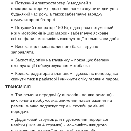
Потужний електростартер (у моделей з
електростартером) - дозволяє легко запустити двигун в
будь-який час року, а також забезпечує зарядку
акумуляторної батареї.
Потужний генератор 150 Вт, в два рази потужніший,
ніж у мотоблоків інших марок - забезпечує яскраве
світло фари і можливість експлуатації в темні часи доби.
Висока горловина паливного бака – зручно
заправляти.
Захист від опіку на глушнику – покращує безпеку
експлуатації і обслуговування мотоблока.
Кришка радіатора з клапаном - дозволяє попередньо
скинути тиск в радіаторі і уникнути опіку гарячим паром.
ТРАНСМІСІЯ
Три ременя передачі (у аналогів - по два ременя) -
виключена пробуксовка, зниження навантаження на
ремені значно подовжує термін служби ремінної
передачі.
Додатковий струмок для підключення передньої
навіски (шків на 4 струмка) - можливість швидкого
підключення активної передньої навіски або