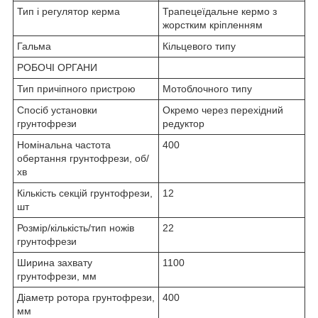
Тип і регулятор керма
Трапецеїдальне кермо з
жорстким кріпленням
Гальма
Кільцевого типу
РОБОЧІ ОРГАНИ
Тип причіпного пристрою
Мотоблочного типу
Спосіб установки
Окремо через перехідний
грунтофрези
редуктор
Номінальна частота
400
обертання грунтофрези, об/
хв
Кількість секцій грунтофрези,
12
шт
Розмір/кількість/тип ножів
22
грунтофрези
Ширина захвату
1100
грунтофрези, мм
Діаметр ротора грунтофрези,
400
мм