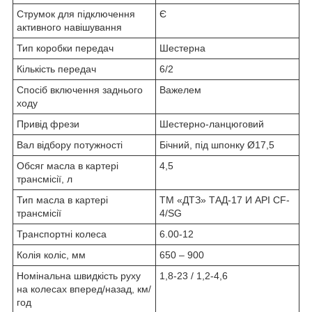
Струмок для підключення
Є
активного навішування
Тип коробки передач
Шестерна
Кількість передач
6/2
Спосіб включення заднього
Важелем
ходу
Привід фрези
Шестерно-ланцюговий
Вал відбору потужності
Бічний, під шпонку Ø17,5
Обсяг масла в картері
4,5
трансмісії, л
Тип масла в картері
ТМ «ДТЗ» ТАД-17 И API CF-
трансмісії
4/SG
Транспортні колеса
6.00-12
Колія коліс, мм
650 – 900
Номінальна швидкість руху
1,8-23 / 1,2-4,6
на колесах вперед/назад, км/
год