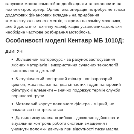
запуском можна самостійно дообладнати та встановити на
них електростартер. Однак така операція потребує не тільки
додаткових фінансових вкладень на придбання
комплектувальних елементів, зокрема на заміну маховика,
але й достатню технічну кваліфікацію установника,оскільки
необхідне часткове розбирання мотоблока.
Особливості моделі Кентавр МБ 1010Д:
ДВИГУН
Збільшений моторесурс - за рахунок застосування
якісних матеріалів і використання сучасних технологій
виготовлення деталей.
5-ступінчастий повітряний фільтр: напівпрозорий
циклон, масляна ванна, два сітчастих і один паперовий
фільтруючі елементи – значно подовжує термін служби
поршневої групи.
Металевий корпус паливного фільтра - міцний, не
ламається і не тріскається.
Датчик тиску масла «грибок» - дозволяє здійснювати
візуальний контроль роботи системи змащення і
уникнути поломки двигуна при відсутності тиску масла.