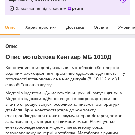
Замовлення під захистом
Опис
Характеристики
Доставка
Оплата
Умови п
Опис
Опис мотоблока Кентавр МБ 1010Д
Конструктивно моделі дизельних мотоблоків «Кентавр» із
водяним охолодженням практично однакові, відмінність — у
потужності встановлених на них двигунів (8, 10 і 12 к. с.) і
способі їхнього запуску.
Моделі з індексом «Д» мають тільки ручний запуск двигуна.
Моделі з індексом «ДЕ» оснащені електростартером, що
значно спрощує запуск, особливо за низької температури
довкілля. Крім електростартера до комплекту
електрообладнання входить акумуляторна батарея, замок
запалювання, амперметр і вимикач маси. Розміщується
електрообладнання в міцному металевому боксі,
встановленому на кермі мотоблока. Мотоблоки з ручним