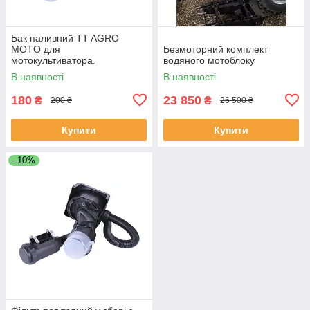
Бак паливний TT AGRO
MOTO для
Безмоторний комплект
мотокультиватора.
водяного мотоблоку
В наявності
В наявності
180
23 850
₴
₴
200 ₴
26 500 ₴
Купити
Купити
–10%