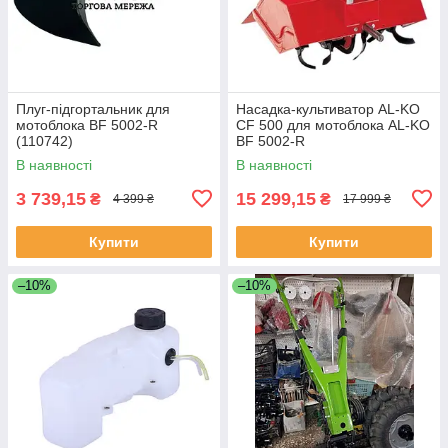
Плуг-підгортальник для
Насадка-культиватор AL-KO
мотоблока BF 5002-R
CF 500 для мотоблока AL-KO
(110742)
BF 5002-R
В наявності
В наявності
3 739,15
15 299,15
₴
₴
4 399 ₴
17 999 ₴
Купити
Купити
–10%
–10%