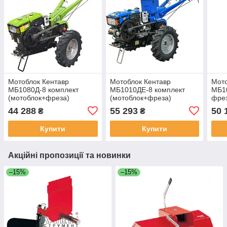
Мотоблок Кентавр
Мотоблок Кентавр
Мото
МБ1080Д-8 комплект
МБ1010ДЕ-8 комплект
МБ10
(мотоблок+фреза)
(мотоблок+фреза)
фре
44 288
55 293
50 
₴
₴
Купити
Купити
Акційні пропозиції та новинки
–15%
–15%