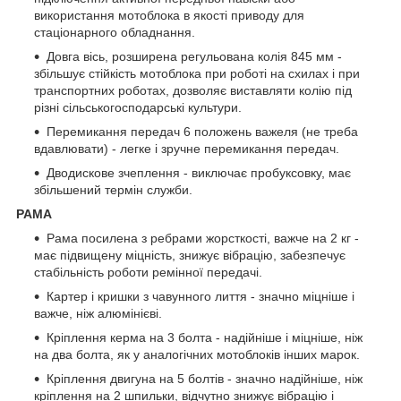
використання мотоблока в якості приводу для
стаціонарного обладнання.
Довга вісь, розширена регульована колія 845 мм -
збільшує стійкість мотоблока при роботі на схилах і при
транспортних роботах, дозволяє виставляти колію під
різні сільськогосподарські культури.
Перемикання передач 6 положень важеля (не треба
вдавлювати) - легке і зручне перемикання передач.
Дводискове зчеплення - виключає пробуксовку, має
збільшений термін служби.
РАМА
Рама посилена з ребрами жорсткості, важче на 2 кг -
має підвищену міцність, знижує вібрацію, забезпечує
стабільність роботи ремінної передачі.
Картер і кришки з чавунного лиття - значно міцніше і
важче, ніж алюмінієві.
Кріплення керма на 3 болта - надійніше і міцніше, ніж
на два болта, як у аналогічних мотоблоків інших марок.
Кріплення двигуна на 5 болтів - значно надійніше, ніж
кріплення на 2 шпильки, відчутно знижує вібрацію і