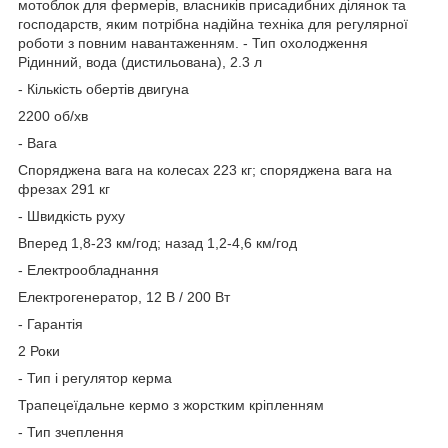
мотоблок для фермерів, власників присадибних ділянок та
господарств, яким потрібна надійна техніка для регулярної
роботи з повним навантаженням. - Тип охолодження
Рідинний, вода (дистильована), 2.3 л
- Кількість обертів двигуна
2200 об/хв
- Вага
Споряджена вага на колесах 223 кг; споряджена вага на
фрезах 291 кг
- Швидкість руху
Вперед 1,8-23 км/год; назад 1,2-4,6 км/год
- Електрообладнання
Електрогенератор, 12 В / 200 Вт
- Гарантія
2 Роки
- Тип і регулятор керма
Трапецеїдальне кермо з жорстким кріпленням
- Тип зчеплення