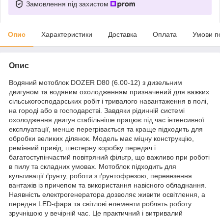
Замовлення під захистом
Опис
Характеристики
Доставка
Оплата
Умови п
Опис
Водяний мотоблок DOZER D80 (6.00-12) з дизельним
двигуном та водяним охолодженням призначений для важких
сільськогосподарських робіт і тривалого навантаження в полі,
на городі або в господарстві. Завдяки рідинній системі
охолодження двигун стабільніше працює під час інтенсивної
експлуатації, менше перегрівається та краще підходить для
обробки великих ділянок. Модель має міцну конструкцію,
ремінний привід, шестерну коробку передач і
багатоступінчастий повітряний фільтр, що важливо при роботі
в пилу та складних умовах. Мотоблок підходить для
культивації ґрунту, роботи з ґрунтофрезою, перевезення
вантажів із причепом та використання навісного обладнання.
Наявність електрогенератора дозволяє живити освітлення, а
передня LED-фара та світлові елементи роблять роботу
зручнішою у вечірній час. Це практичний і витривалий