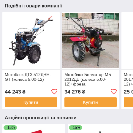
Подібні товари компанії
Мотоблок ДТЗ 512ДНЕ -
Мотоблок Белмотор МБ
Мот
GT (колеса 5.00-12)
2012ДЕ (колеса 5.00-
2017
12)+фреза
12)
44 243
34 276
25 
₴
₴
Купити
Купити
Акційні пропозиції та новинки
–15%
–15%