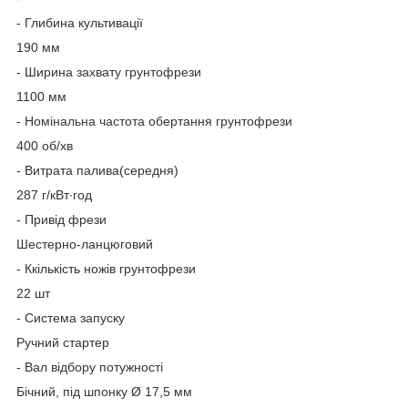
- Глибина культивації
190 мм
- Ширина захвату грунтофрези
1100 мм
- Номінальна частота обертання грунтофрези
400 об/хв
- Витрата палива(середня)
287 г/кВт∙год
- Привід фрези
Шестерно-ланцюговий
- Ккількість ножів грунтофрези
22 шт
- Система запуску
Ручний стартер
- Вал відбору потужності
Бічний, під шпонку Ø 17,5 мм