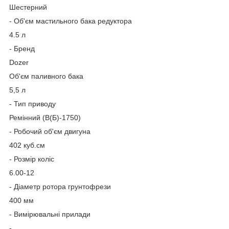
Шестерний
- Об'єм мастильного бака редуктора
4.5 л
- Бренд
Dozer
Об'єм паливного бака
5,5 л
- Тип приводу
Ремінний (В(Б)-1750)
- Робочий об'єм двигуна
402 куб.см
- Розмір коліс
6.00-12
- Діаметр ротора грунтофрези
400 мм
- Вимірювальні прилади
-