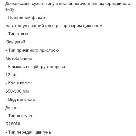
Двохдискове сухого типу з постійним зчепленням фрикційного
типу
- Повітряний фільтр
Багатоступінчастий фільтр з прозорим циклоном
- Тип гальм
Кільцевий
- Тип причіпного пристрою
Мотоблочний
- Кількість секцій грунтофрези
12 шт
- Колія коліс
650-900 мм
- Вид пального
Дизель
- Тип двигуна
R180NL
- Тип передачі двигуна