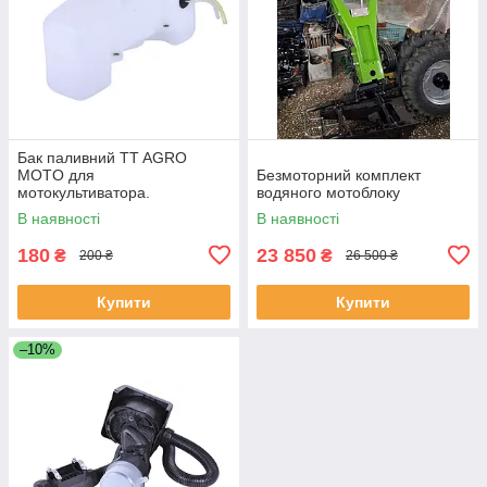
Бак паливний TT AGRO
MOTO для
Безмоторний комплект
мотокультиватора.
водяного мотоблоку
В наявності
В наявності
180
23 850
₴
₴
200 ₴
26 500 ₴
Купити
Купити
–10%