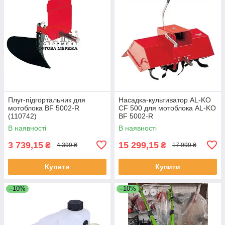
Плуг-підгортальник для
Насадка-культиватор AL-KO
мотоблока BF 5002-R
CF 500 для мотоблока AL-KO
(110742)
BF 5002-R
В наявності
В наявності
3 739,15
15 299,15
₴
₴
4 399 ₴
17 999 ₴
Купити
Купити
–10%
–10%