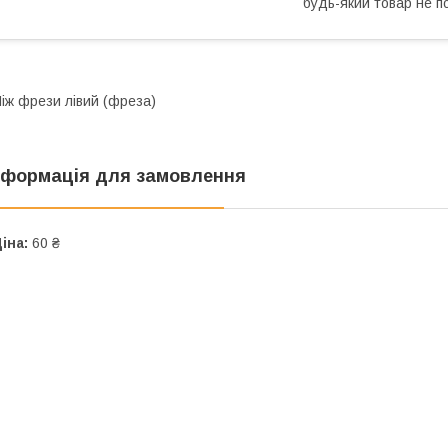
будь-який товар не п
іж фрези лівий (фреза)
нформація для замовлення
іна:
60 ₴