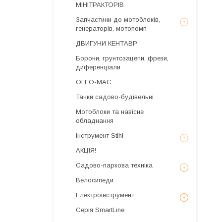
МІНІТРАКТОРІВ
Запчастини до мотоблоків,
генераторів, мотопомп
ДВИГУНИ КЕНТАВР
Борони, грунтозацепи, фрези,
диференціали
OLEO-MAC
Тачки садово-будівельні
Мотоблоки та навісне
обладнання
Інструмент Stihl
АКЦІЯ!
Садово-паркова техніка
Велосипеди
Електроінструмент
Серія SmartLine