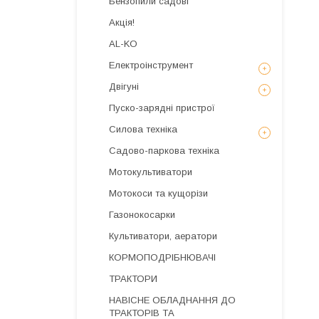
Бензопили садові
Акція!
AL-KO
Електроінструмент
Двігуні
Пуско-зарядні пристрої
Силова техніка
Садово-паркова техніка
Мотокультиватори
Мотокоси та кущорізи
Газонокосарки
Культиватори, аератори
КОРМОПОДРІБНЮВАЧІ
ТРАКТОРИ
НАВІСНЕ ОБЛАДНАННЯ ДО
ТРАКТОРІВ ТА