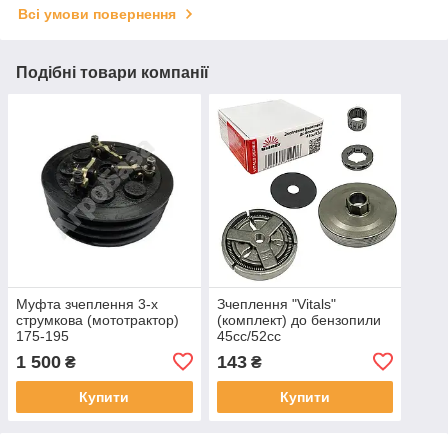
Всі умови повернення
Подібні товари компанії
Муфта зчеплення 3-х
Зчеплення "Vitals"
струмкова (мототрактор)
(комплект) до бензопили
175-195
45сс/52сс
1 500
143
₴
₴
Купити
Купити