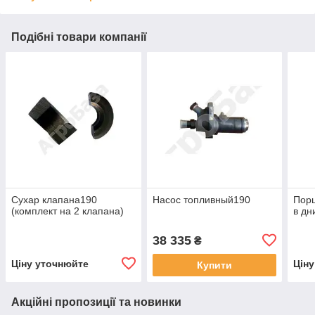
Подібні товари компанії
Сухар клапана190
Насос топливный190
Порш
(комплект на 2 клапана)
в дн
38 335
₴
Ціну уточнюйте
Цін
Купити
Акційні пропозиції та новинки